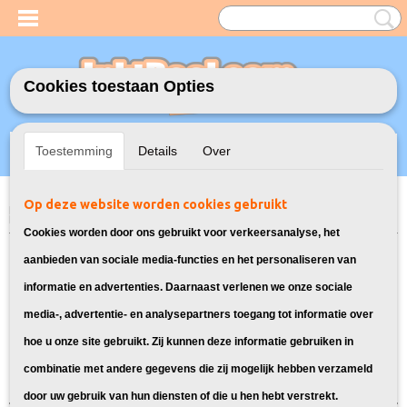
Cookies toestaan Opties
Inloggen
Registreren
UW WINKELWAGEN
Toestemming
Details
Over
Geen producten
(0)
Op deze website worden cookies gebruikt
Home
>
Toners
>
130A Toners voor HP
> Toners voor HP Color LaserJet
Pro MFP M176
Cookies worden door ons gebruikt voor verkeersanalyse, het
Bekijk alle toner cartridges voor HP
aanbieden van sociale media-functies en het personaliseren van
informatie en advertenties. Daarnaast verlenen we onze sociale
Color LaserJet Pro MFP M176
media-, advertentie- en analysepartners toegang tot informatie over
hoe u onze site gebruikt. Zij kunnen deze informatie gebruiken in
Sorteer op:
combinatie met andere gegevens die zij mogelijk hebben verzameld
door uw gebruik van hun diensten of die u hen hebt verstrekt.