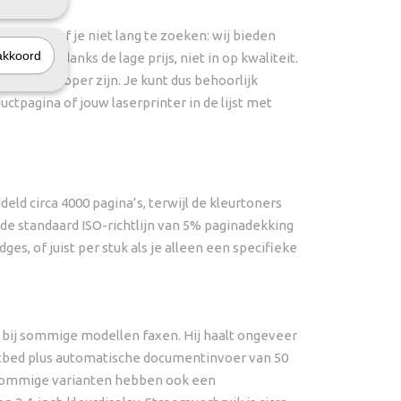
ridges hoef je niet lang te zoeken: wij bieden
akkoord
er je, ondanks de lage prijs, niet in op kwaliteit.
stuk goedkoper zijn. Je kunt dus behoorlijk
uctpagina of jouw laserprinter in de lijst met
ld circa 4000 pagina’s, terwijl de kleurtoners
de standaard ISO-richtlijn van 5% paginadekking
es, of juist per stuk als je alleen een specifieke
n bij sommige modellen faxen. Hij haalt ongeveer
flatbed plus automatische documentinvoer van 50
t; sommige varianten hebben ook een