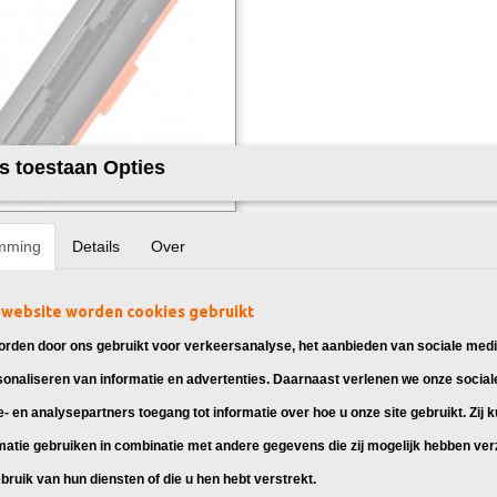
s toestaan Opties
k vervangt HP 304A Toner Zwart
mming
Details
Over
0A)
 toner cartridge 304A Zwart,
 voor: HP Color…
website worden cookies gebruikt
95
rden door ons gebruikt voor verkeersanalyse, het aanbieden van sociale medi
sonaliseren van informatie en advertenties. Daarnaast verlenen we onze social
e- en analysepartners toegang tot informatie over hoe u onze site gebruikt. Zij 
matie gebruiken in combinatie met andere gegevens die zij mogelijk hebben ve
bruik van hun diensten of die u hen hebt verstrekt.