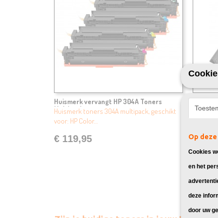
Cookie
Huismerk vervangt HP 304A Toners
Huismer
Toeste
Multipack
(CC-53
Huismerk toners 304A multipack, geschikt
Huismerk
voor: HP Color…
geschikt
Op deze 
€ 119,95
€ 39,
Cookies wo
en het per
advertenti
deze infor
door uw ge