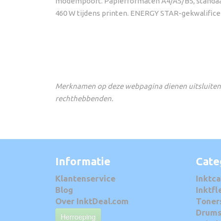
modempoort. Papierformaten A4/A5/B5, standaard p
460 W tijdens printen. ENERGY STAR-gekwalifice
Merknamen op deze webpagina dienen uitsluitend
rechthebbenden.
Informatie
Cate
Klantenservice
Inktca
Blog
Inktfl
Over InktDeal.com
Toner
Drum
Herroeping