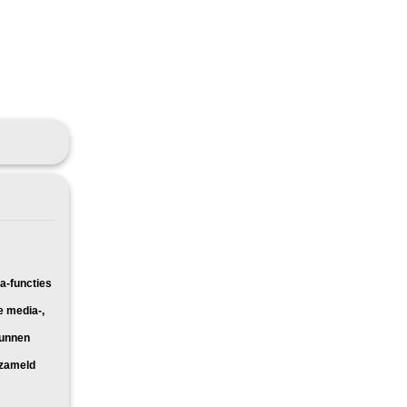
a-functies
e media-,
kunnen
rzameld