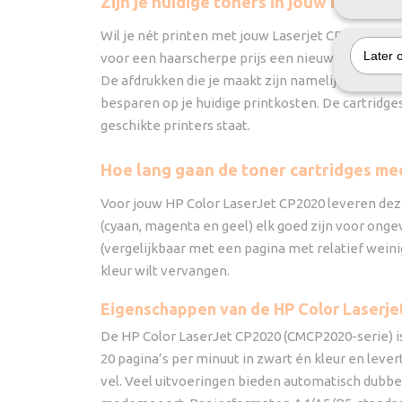
Zijn je huidige toners in jouw HP Colo
Wil je nét printen met jouw Laserjet CP2020, zijn
Later 
voor een haarscherpe prijs een nieuw multipack, be
De afdrukken die je maakt zijn namelijk goed verg
besparen op je huidige printkosten. De cartridges 
geschikte printers staat.
Hoe lang gaan de toner cartridges me
Voor jouw HP Color LaserJet CP2020 leveren deze 
(cyaan, magenta en geel) elk goed zijn voor ong
(vergelijkbaar met een pagina met relatief weinig 
kleur wilt vervangen.
Eigenschappen van de HP Color Laserje
De HP Color LaserJet CP2020 (CMCP2020-serie) is
20 pagina’s per minuut in zwart én kleur en leve
vel. Veel uitvoeringen bieden automatisch dubbe