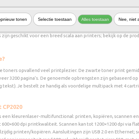
r Laserjet CP2020 al weer leeg?
 plotseling de tonercartridges alweer leeg. Voor nieuwe toner cart
opnieuw tonen
Selectie toestaan
Alles toestaan
Nee, niet 
staande uit vier toners: zwart, cyaan, magenta en geel. Bij ons lev
elijkbaar met het origineel, maar het belangrijkste is dat ze een 
zijn geschikt voor een breed scala aan printers; bekijk op de prod
e?
toners opvallend veel printplezier. De zwarte toner print gemidde
eveer 3200 pagina’s. De genoemde opbrengsten zijn gebaseerd op 
tekst). Je bestelt ze handig als voordelige multipack met 4 cartridg
t CP2020
 een kleurenlaser-multifunctional: printen, kopiëren, scannen e
rt 600×600 dpi printkwaliteit. Scannen kan tot 1200×1200 dpi via 
lzijdig printen/kopiëren. Aansluitingen zijn USB 2.0 en Etherne