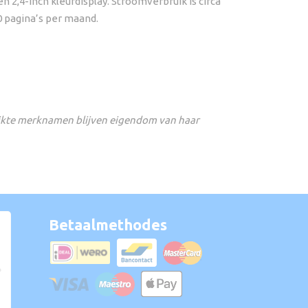
 2,4-inch kleurdisplay. Stroomverbruik is circa
 pagina’s per maand.
ikte merknamen blijven eigendom van haar
Betaalmethodes