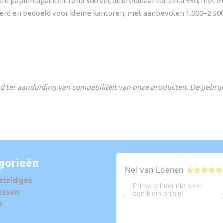
apiercapaciteit rond 300 vel, uitbreidbaar tot circa 550, met een
erd en bedoeld voor kleine kantoren, met aanbevolen 1.000–2.500
 ter aanduiding van compabiliteit van onze producten. De gebru
gorieën
rtridges
essen
s
s