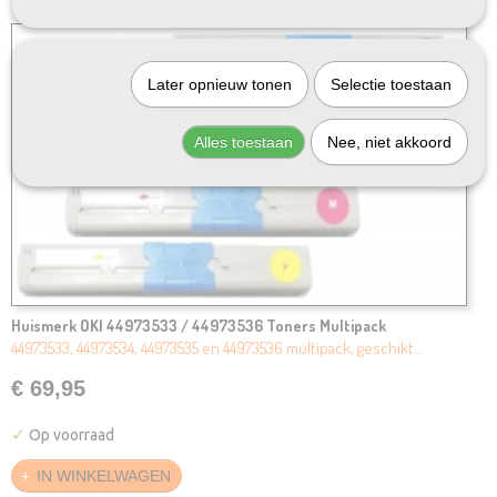
Later opnieuw tonen
Selectie toestaan
Alles toestaan
Nee, niet akkoord
Huismerk OKI 44973533 / 44973536 Toners Multipack
44973533, 44973534, 44973535 en 44973536 multipack, geschikt…
€ 69,95
✓
Op voorraad
IN WINKELWAGEN