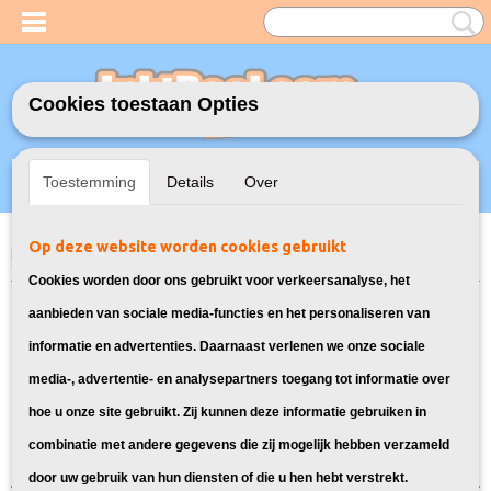
Cookies toestaan Opties
Inloggen
Registreren
UW WINKELWAGEN
Toestemming
Details
Over
Geen producten
(0)
Op deze website worden cookies gebruikt
Home
>
Toners
>
44973536 - 44973533 Toners voor OKI
> Toners voor
OKI MC342DN
Cookies worden door ons gebruikt voor verkeersanalyse, het
Toners die geschikt zijn voor de OKI
aanbieden van sociale media-functies en het personaliseren van
informatie en advertenties. Daarnaast verlenen we onze sociale
MC342DN:
media-, advertentie- en analysepartners toegang tot informatie over
hoe u onze site gebruikt. Zij kunnen deze informatie gebruiken in
Sorteer op:
combinatie met andere gegevens die zij mogelijk hebben verzameld
door uw gebruik van hun diensten of die u hen hebt verstrekt.