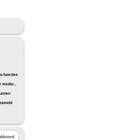
a-functies
e media-,
kunnen
rzameld
akkoord