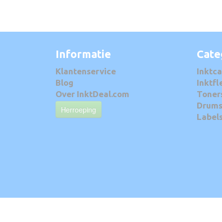
Informatie
Cate
Klantenservice
Inktca
Blog
Inktfl
Over InktDeal.com
Toner
Drum
Herroeping
Label