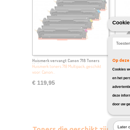
Cookie
Toeste
Huismerk vervangt Canon 718 Toners
Op deze 
Huismer
Multipack
Huismerk toners 718 Multipack, geschikt
Huismerk
Cookies wo
voor: Canon…
voor: C
en het per
€ 119,95
€ 39,
advertenti
deze infor
door uw ge
Later 
Toners die geschikt zijn vo