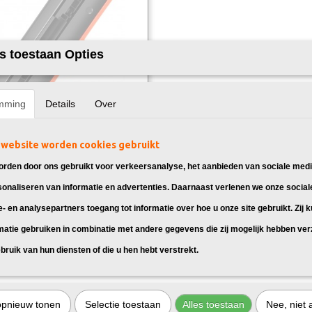
s toestaan Opties
mming
Details
Over
website worden cookies gebruikt
k vervangt Canon 718 Toner Zwart
 toner cartridge 718 Zwart, geschikt
rden door ons gebruikt voor verkeersanalyse, het aanbieden van sociale medi
anon…
sonaliseren van informatie en advertenties. Daarnaast verlenen we onze social
95
e- en analysepartners toegang tot informatie over hoe u onze site gebruikt. Zij 
matie gebruiken in combinatie met andere gegevens die zij mogelijk hebben ve
bruik van hun diensten of die u hen hebt verstrekt.
opnieuw tonen
Selectie toestaan
Alles toestaan
Nee, niet 
or de Canon i-Sensys MF729CX