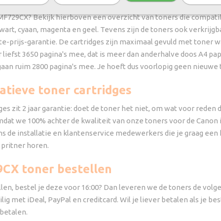
s MF729CX? Bekijk hierboven een overzicht van toners die compatib
 zwart, cyaan, magenta en geel. Tevens zijn de toners ook verkrijgb
te-prijs-garantie. De cartridges zijn maximaal gevuld met toner 
 liefst 3650 pagina's mee, dat is meer dan anderhalve doos A4 pap
gaan ruim 2800 pagina's mee. Je hoeft dus voorlopig geen nieuwe t
tatieve toner cartridges
ges zit 2 jaar garantie: doet de toner het niet, om wat voor reden d
mdat we 100% achter de kwaliteit van onze toners voor de Canon 
dens de installatie en klantenservice medewerkers die je graag ee
 pritner horen.
9CX toner bestellen
en, bestel je deze voor 16:00? Dan leveren we de toners de volgende
ig met iDeal, PayPal en creditcard. Wil je liever betalen als je bes
 betalen.