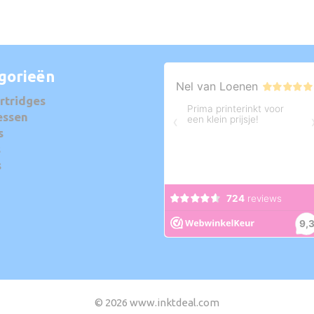
gorieën
rtridges
essen
s
s
s
© 2026 www.inktdeal.com