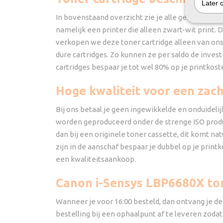
Later 
In bovenstaand overzicht zie je alle geschikte ar
namelijk een printer die alleen zwart-wit print. 
verkopen we deze toner cartridge alleen van on
dure cartridges. Zo kunnen ze per saldo de inves
cartridges bespaar je tot wel 80% op je printkost
Hoge kwaliteit voor een zacht
Bij ons betaal je geen ingewikkelde en onduidelijk
worden geproduceerd onder de strenge ISO produ
dan bij een originele toner cassette, dit komt na
zijn in de aanschaf bespaar je dubbel op je prin
een kwaliteitsaankoop.
Canon i-Sensys LBP6680X to
Wanneer je voor 16:00 besteld, dan ontvang je de 
bestelling bij een ophaalpunt af te leveren zodat 