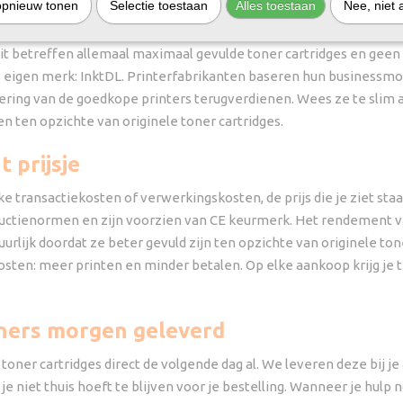
opnieuw tonen
Selectie toestaan
Alles toestaan
Nee, niet 
tikelen voor de Canon i-Sensys LBP6680X. Enkel zwarte toners zijn
Dit betreffen allemaal maximaal gevulde toner cartridges en geen 
s eigen merk: InktDL. Printerfabrikanten baseren hun businessm
tering van de goedkope printers terugverdienen. Wees ze te slim 
en ten opzichte van originele toner cartridges.
 prijsje
e transactiekosten of verwerkingskosten, de prijs die je ziet staan
ctienormen en zijn voorzien van CE keurmerk. Het rendement va
tuurlijk doordat ze beter gevuld zijn ten opzichte van originele t
tkosten: meer printen en minder betalen. Op elke aankoop krijg je 
ners morgen geleverd
toner cartridges direct de volgende dag al. We leveren deze bij j
je niet thuis hoeft te blijven voor je bestelling. Wanneer je hulp n