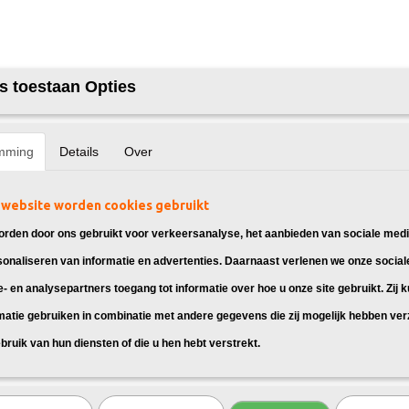
s toestaan Opties
mming
Details
Over
website worden cookies gebruikt
rden door ons gebruikt voor verkeersanalyse, het aanbieden van sociale medi
sonaliseren van informatie en advertenties. Daarnaast verlenen we onze social
e- en analysepartners toegang tot informatie over hoe u onze site gebruikt. Zij 
matie gebruiken in combinatie met andere gegevens die zij mogelijk hebben ve
bruik van hun diensten of die u hen hebt verstrekt.
 voor Canon i-Sensys LBP6680X