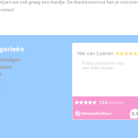
lpen we ook graag een handje. De klantenservice kan je voorzien 
eviews!
gorieën
rtridges
essen
s
s
s