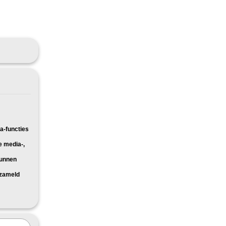
a-functies
e media-,
kunnen
rzameld