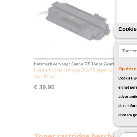
Cookie
Toeste
Huismerk vervangt Canon 719 Toner Zwart
Op deze 
Huismerk toner cartridge CRG-719, geschikt
voor: Canon…
Cookies wo
€ 39,95
en het per
advertenti
deze infor
door uw ge
Toner cartridge beschikbaar