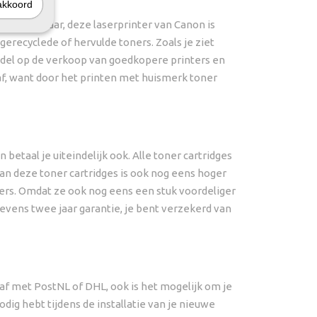
akkoord
 verkrijgbaar, deze laserprinter van Canon is
gerecyclede of hervulde toners. Zoals je ziet
odel op de verkoop van goedkopere printers en
af, want door het printen met huismerk toner
 betaal je uiteindelijk ook. Alle toner cartridges
n deze toner cartridges is ook nog eens hoger
oners. Omdat ze ook nog eens een stuk voordeliger
tevens twee jaar garantie, je bent verzekerd van
e af met PostNL of DHL, ook is het mogelijk om je
odig hebt tijdens de installatie van je nieuwe