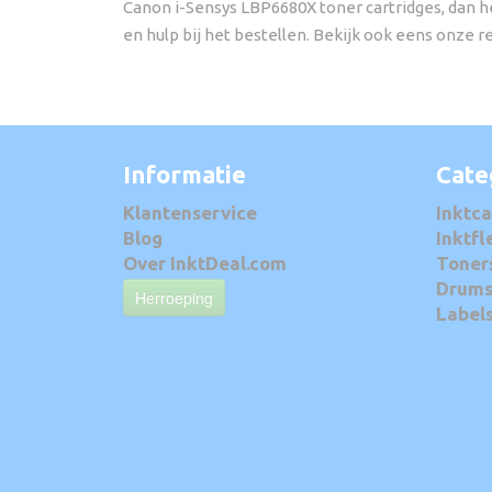
Canon i-Sensys LBP6680X toner cartridges, dan he
en hulp bij het bestellen. Bekijk ook eens onze r
Informatie
Cate
Klantenservice
Inktca
Blog
Inktfl
Over InktDeal.com
Toner
Drum
Herroeping
Label