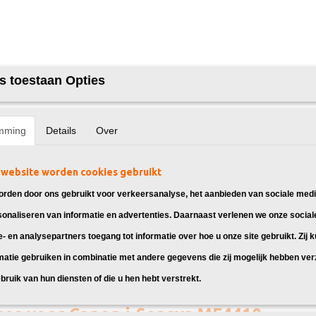
s toestaan Opties
mming
Details
Over
website worden cookies gebruikt
rden door ons gebruikt voor verkeersanalyse, het aanbieden van sociale medi
sonaliseren van informatie en advertenties. Daarnaast verlenen we onze social
e- en analysepartners toegang tot informatie over hoe u onze site gebruikt. Zij 
matie gebruiken in combinatie met andere gegevens die zij mogelijk hebben ve
bruik van hun diensten of die u hen hebt verstrekt.
idges voor Canon i-Sensys MF4410