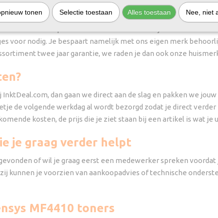
opnieuw tonen
Selectie toestaan
Alles toestaan
Nee, niet 
 assortiment voor de Canon i-Sensys MF4410. Deze cartridges zijn 
s een zwart-wit printer die bekend staat om zijn fraaie afdrukken
ges voor nodig. Je bespaart namelijk met ons eigen merk behoorlij
ssortiment twee jaar garantie, we raden je dan ook onze huismerk
ten?
InktDeal.com, dan gaan we direct aan de slag en pakken we jouw b
ketje de volgende werkdag al wordt bezorgd zodat je direct verder
omende kosten, de prijs die je ziet staan bij een artikel is wat je
e je graag verder helpt
ebt gevonden of wil je graag eerst een medewerker spreken voordat
ij kunnen je voorzien van aankoopadvies of technische ondersteun
Sensys MF4410 toners