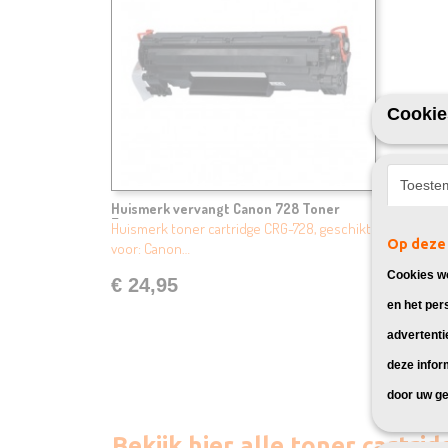
Cookie
Toeste
Huismerk vervangt Canon 728 Toner
Zwart
Huismerk toner cartridge CRG-728, geschikt
Op deze 
voor: Canon…
Cookies wo
€ 24,95
en het per
advertenti
deze infor
door uw ge
Bekijk hier alle toner cartr