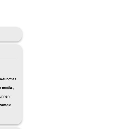
a-functies
e media-,
kunnen
rzameld