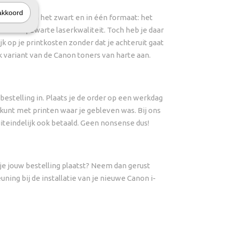
akkoord
leverbaar in het zwart en in één formaat: het
 en diepzwarte laserkwaliteit. Toch heb je daar
k op je printkosten zonder dat je achteruit gaat
 variant van de Canon toners van harte aan.
estelling in. Plaats je de order op een werkdag
 kunt met printen waar je gebleven was. Bij ons
 uiteindelijk ook betaald. Geen nonsense dus!
 je jouw bestelling plaatst? Neem dan gerust
ing bij de installatie van je nieuwe Canon i-