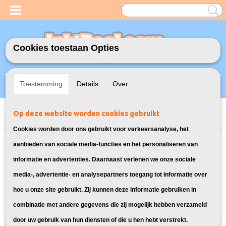
Cookies toestaan Opties
Inloggen
Registreren
UW WINKELWAGEN
Toestemming
Details
Over
Geen producten
(0)
Op deze website worden cookies gebruikt
Home
>
Toners
>
737 Toner voor Canon
> Toner voor Canon i-Sensys
LBP151DW
Cookies worden door ons gebruikt voor verkeersanalyse, het
Toners compatible voor Canon i-
aanbieden van sociale media-functies en het personaliseren van
informatie en advertenties. Daarnaast verlenen we onze sociale
Sensys LBP 151DW:
media-, advertentie- en analysepartners toegang tot informatie over
hoe u onze site gebruikt. Zij kunnen deze informatie gebruiken in
Sorteer op:
combinatie met andere gegevens die zij mogelijk hebben verzameld
door uw gebruik van hun diensten of die u hen hebt verstrekt.