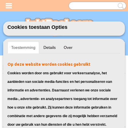
Cookies toestaan Opties
Inloggen
Registreren
UW WINKELWAGEN
Toestemming
Details
Over
Geen producten
(0)
Op deze website worden cookies gebruikt
Home
>
Toners
>
35A Toner cartridge voor HP
> Toner voor HP Laserjet
P1005
Cookies worden door ons gebruikt voor verkeersanalyse, het
Toners geschikt voor de HP Laserjet
aanbieden van sociale media-functies en het personaliseren van
informatie en advertenties. Daarnaast verlenen we onze sociale
P1005
media-, advertentie- en analysepartners toegang tot informatie over
hoe u onze site gebruikt. Zij kunnen deze informatie gebruiken in
Sorteer op:
combinatie met andere gegevens die zij mogelijk hebben verzameld
door uw gebruik van hun diensten of die u hen hebt verstrekt.