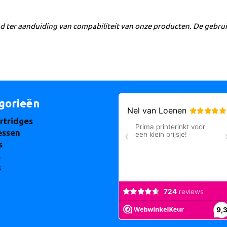
 ter aanduiding van compabiliteit van onze producten. De gebru
gorieën
rtridges
essen
s
s
s