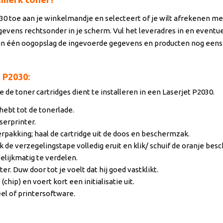
30 toe aan je winkelmandje en selecteert of je wilt afrekenen me
vens rechtsonder in je scherm. Vul het leveradres in en eventue
in één oogopslag de ingevoerde gegevens en producten nog eens ku
t P2030:
e de toner cartridges dient te installeren in een Laserjet P2030.
hebt tot de tonerlade.
serprinter.
erpakking; haal de cartridge uit de doos en beschermzak.
k de verzegelingstape volledig eruit en klik/ schuif de oranje be
elijkmatig te verdelen.
er. Duw door tot je voelt dat hij goed vastklikt.
(chip) en voert kort een initialisatie uit.
el of printersoftware.