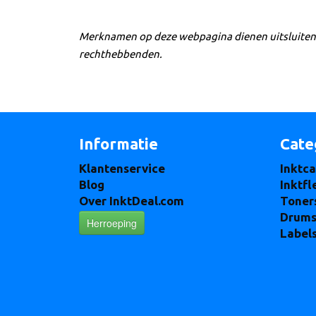
Merknamen op deze webpagina dienen uitsluitend
rechthebbenden.
Informatie
Cate
Klantenservice
Inktca
Blog
Inktfl
Over InktDeal.com
Toner
Drum
Herroeping
Label