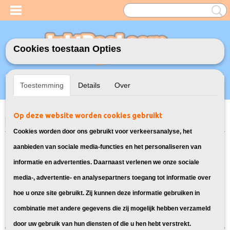
Cookies toestaan Opties
Inloggen
Registreren
UW WINKELWAGEN
Toestemming
Details
Over
Geen producten
(0)
Op deze website worden cookies gebruikt
Home
>
Toners
>
17A Toner cartridge voor HP
> Toner voor HP LaserJet
Pro M130FP
Cookies worden door ons gebruikt voor verkeersanalyse, het
Bekijk hier alle toners geschikt voor
aanbieden van sociale media-functies en het personaliseren van
informatie en advertenties. Daarnaast verlenen we onze sociale
de HP LaserJet Pro M130FP
media-, advertentie- en analysepartners toegang tot informatie over
hoe u onze site gebruikt. Zij kunnen deze informatie gebruiken in
Sorteer op:
combinatie met andere gegevens die zij mogelijk hebben verzameld
door uw gebruik van hun diensten of die u hen hebt verstrekt.