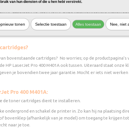
erJet Pro 400 M401A
bruik van hun diensten of die u hen hebt verstrekt.
een HP LaserJet Pro 400 M401A? Onze huismerk toners maken ook 
2500 pagina’s aan heldere, professionele afdrukken in zwart-wit.
opnieuw tonen
Selectie toestaan
Alles toestaan
Nee, niet 
 printkosten. Bestel je voor 16:00 op werkdagen? Dan leveren we de
 cartridges?
 van bovenstaande cartridges? No worries; op de productpagina’s vi
t de HP LaserJet Pro 400 M401A ook tussen. Uiteraard staat onze 
e geven je bovendien twee jaar garantie. Mocht er iets niet werke
erJet Pro 400 M401A:
e de toner cartridges dient te installeren.
e ondergrond en schakel de printer in. Zo kan hij na plaatsing direc
of bovenklep (afhankelijk van je model) om toegang te krijgen t
cht naar je toe.