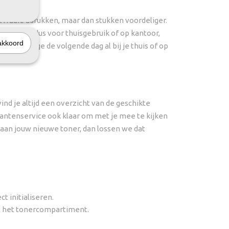
fraaie adrukken, maar dan stukken voordeliger.
 Perfect dus voor thuisgebruik of op kantoor,
akkoord
 cartridge de volgende dag al bij je thuis of op
nd je altijd een overzicht van de geschikte
klantenservice ook klaar om met je mee te kijken
n aan jouw nieuwe toner, dan lossen we dat
t initialiseren.
ot het tonercompartiment.