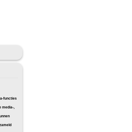
a-functies
e media-,
kunnen
rzameld