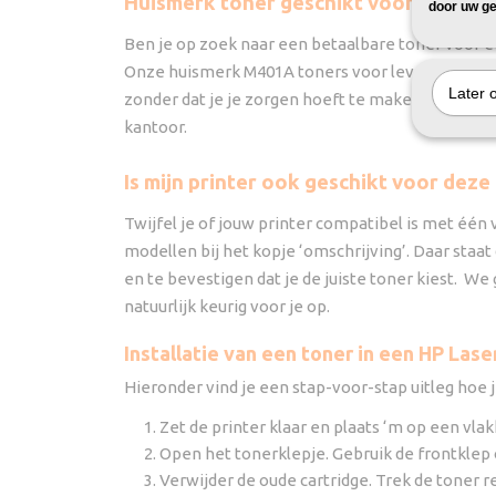
Huismerk toner geschikt voor HP Las
door uw ge
Ben je op zoek naar een betaalbare toner voor 
Onze huismerk M401A toners voor leveren tot wel 
Later 
zonder dat je je zorgen hoeft te maken over hoge
kantoor.
Is mijn printer ook geschikt voor deze
Twijfel je of jouw printer compatibel is met één
modellen bij het kopje ‘omschrijving’. Daar staa
en te bevestigen dat je de juiste toner kiest. W
natuurlijk keurig voor je op.
Installatie van een toner in een HP Las
Hieronder vind je een stap-voor-stap uitleg hoe j
Zet de printer klaar en plaats ‘m op een vlakk
Open het tonerklepje. Gebruik de frontklep 
Verwijder de oude cartridge. Trek de toner re