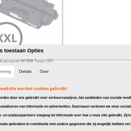
s toestaan Opties
k vervangt HP 80X Toner (CF-
 toner cartridge 80X, geschikt
mming
Details
Over
 LaserJet Pro…
95
website worden cookies gebruikt
rden door ons gebruikt voor verkeersanalyse, het aanbieden van sociale medi
sonaliseren van informatie en advertenties. Daarnaast verlenen we onze social
e- en analysepartners toegang tot informatie over hoe u onze site gebruikt. Zij 
matie gebruiken in combinatie met andere gegevens die zij mogelijk hebben ve