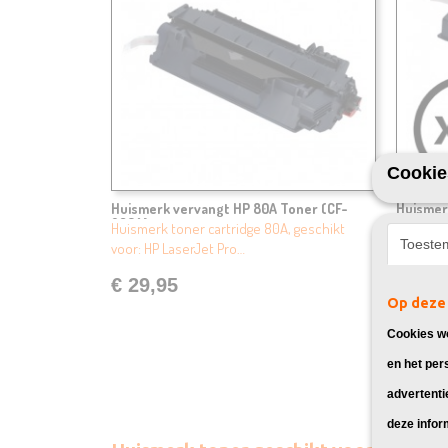
Cookie
Huismerk vervangt HP 80A Toner (CF-
Huismer
280A)
280X)
Huismerk toner cartridge 80A, geschikt
Huismerk
Toeste
voor: HP LaserJet Pro…
voor: HP
€ 29,95
€ 39,
Op deze 
Cookies wo
en het per
advertenti
deze infor