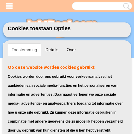
Cookies toestaan Opties
Inloggen
Registreren
UW WINKELWAGEN
Toestemming
Details
Over
Geen producten
(0)
Op deze website worden cookies gebruikt
Home
>
Toners
>
83A Toner cartridge voor HP
> Toner voor HP Laserjet
Pro MFP M127FW
Cookies worden door ons gebruikt voor verkeersanalyse, het
Toners geschikt voor de HP Laserjet
aanbieden van sociale media-functies en het personaliseren van
informatie en advertenties. Daarnaast verlenen we onze sociale
Pro MFP M127FW:
media-, advertentie- en analysepartners toegang tot informatie over
hoe u onze site gebruikt. Zij kunnen deze informatie gebruiken in
Sorteer op:
combinatie met andere gegevens die zij mogelijk hebben verzameld
door uw gebruik van hun diensten of die u hen hebt verstrekt.