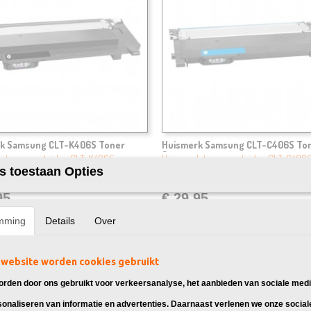
k Samsung CLT-K406S Toner
Huismerk Samsung CLT-C406S To
Cyaan
 toner cartridge CLT-K406S,
Huismerk toner cartridge CLT-C406S
s toestaan Opties
 voor: Samsung…
geschikt voor: Samsung…
95
€ 29,95
mming
Details
Over
website worden cookies gebruikt
rden door ons gebruikt voor verkeersanalyse, het aanbieden van sociale medi
sonaliseren van informatie en advertenties. Daarnaast verlenen we onze social