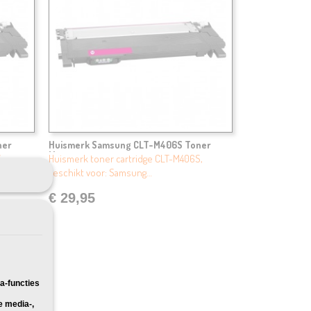
ner
Huismerk Samsung CLT-M406S Toner
Magenta
,
Huismerk toner cartridge CLT-M406S,
geschikt voor: Samsung…
€ 29,95
a-functies
e media-,