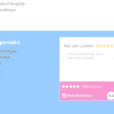
ld of dergelijk.
goedkoper.
gorieën
rtridges
essen
s
s
s