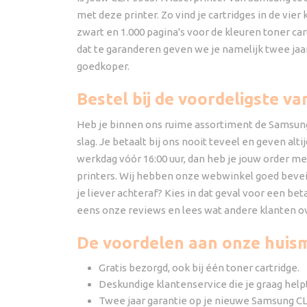
met deze printer. Zo vind je cartridges in de vie
zwart en 1.000 pagina's voor de kleuren toner car
dat te garanderen geven we je namelijk twee jaa
goedkoper.
Bestel bij de voordeligste v
Heb je binnen ons ruime assortiment de Samsung t
slag. Je betaalt bij ons nooit teveel en geven alt
werkdag vóór 16:00 uur, dan heb je jouw order me
printers. Wij hebben onze webwinkel goed beveil
je liever achteraf? Kies in dat geval voor een be
eens onze reviews en lees wat andere klanten o
De voordelen aan onze huis
Gratis bezorgd, ook bij één toner cartridge.
Deskundige klantenservice die je graag help
Twee jaar garantie op je nieuwe Samsung CL