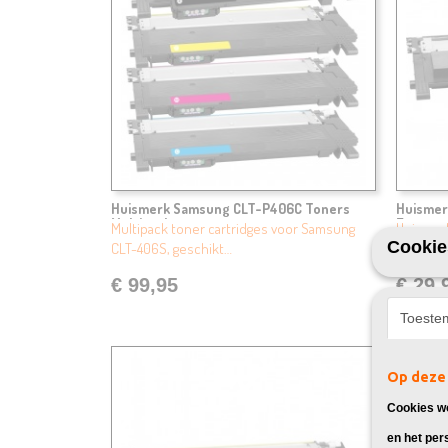
Huismerk Samsung CLT-P406C Toners
Huismer
Multipack
Zwart
Multipack toner cartridges voor Samsung
Huismerk
Cookie
CLT-406S, geschikt…
geschikt
€ 99,95
€ 29,
Toeste
Op deze 
Cookies wo
en het per