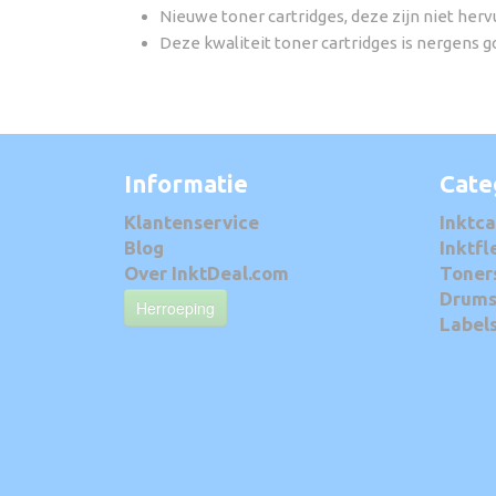
Nieuwe toner cartridges, deze zijn niet hervu
Deze kwaliteit toner cartridges is nergens 
Informatie
Cate
Klantenservice
Inktca
Blog
Inktfl
Over InktDeal.com
Toner
Drum
Herroeping
Label