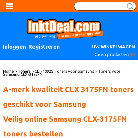
Inloggen
Registreren
UW WINKELWAGEN
Geen producten
(0)
Home
>
Toners
>
CLT-4092S Toners voor Samsung
> Toners voor
Samsung CLX-3175FN
A-merk kwaliteit CLX 3175FN toners
geschikt voor Samsung
Veilig online Samsung CLX-3175FN
toners bestellen