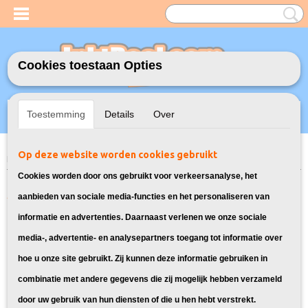
Cookies toestaan Opties
Inloggen
Registreren
UW WINKELWAGEN
Toestemming
Details
Over
Geen producten
(0)
Op deze website worden cookies gebruikt
Home
>
Toners
> CLT-504S Toners voor Samsung
Cookies worden door ons gebruikt voor verkeersanalyse, het
Alle toners voor Samsung CLT-
aanbieden van sociale media-functies en het personaliseren van
informatie en advertenties. Daarnaast verlenen we onze sociale
BK504S, CLT-C504S, CLT-M504S en
media-, advertentie- en analysepartners toegang tot informatie over
CLT Y504S:
hoe u onze site gebruikt. Zij kunnen deze informatie gebruiken in
combinatie met andere gegevens die zij mogelijk hebben verzameld
Sorteer op:
door uw gebruik van hun diensten of die u hen hebt verstrekt.