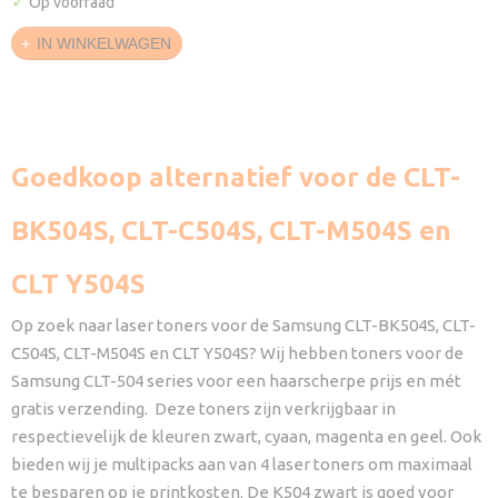
✓
Op voorraad
IN WINKELWAGEN
Goedkoop alternatief voor de CLT-
BK504S, CLT-C504S, CLT-M504S en
CLT Y504S
Op zoek naar laser toners voor de Samsung CLT-BK504S, CLT-
C504S, CLT-M504S en CLT Y504S? Wij hebben toners voor de
Samsung CLT-504 series voor een haarscherpe prijs en mét
gratis verzending. Deze toners zijn verkrijgbaar in
respectievelijk de kleuren zwart, cyaan, magenta en geel. Ook
bieden wij je multipacks aan van 4 laser toners om maximaal
te besparen op je printkosten. De K504 zwart is goed voor