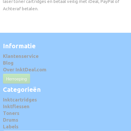
laser toner cartridges en betaal veilig met iDeal, PayPal of
Achteraf betalen.
Informatie
Klantenservice
Blog
Over InktDeal.com
Herroeping
Categorieën
Inktcartridges
Inktflessen
Toners
Drums
Labels