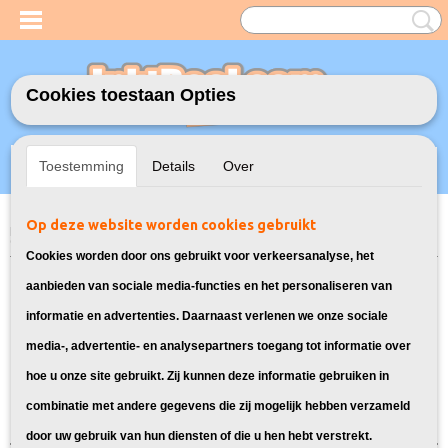
Cookies toestaan Opties
Inloggen
Registreren
UW WINKELWAGEN
Toestemming
Details
Over
Geen producten
(0)
Op deze website worden cookies gebruikt
Home
>
Toners
>
CRG-725 Toner cartridge voor Canon
> Toner voor
Canon i-Sensys LBP6030
Cookies worden door ons gebruikt voor verkeersanalyse, het
Bekijk hier alle laser toners voor de
aanbieden van sociale media-functies en het personaliseren van
informatie en advertenties. Daarnaast verlenen we onze sociale
Canon i-Sensys LBP6030:
media-, advertentie- en analysepartners toegang tot informatie over
hoe u onze site gebruikt. Zij kunnen deze informatie gebruiken in
Sorteer op:
combinatie met andere gegevens die zij mogelijk hebben verzameld
door uw gebruik van hun diensten of die u hen hebt verstrekt.