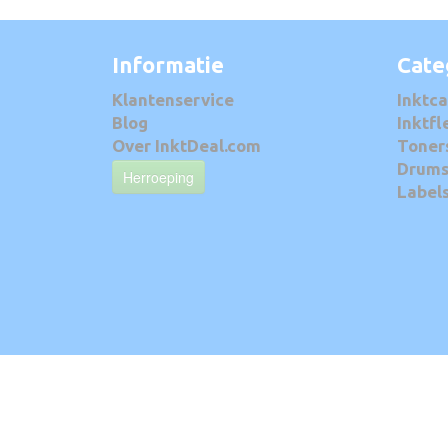
Informatie
Cate
Klantenservice
Inktca
Blog
Inktfl
Over InktDeal.com
Toner
Drum
Herroeping
Label