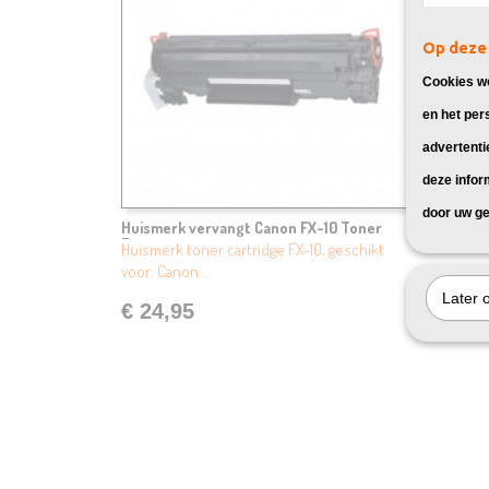
Op deze 
Cookies wo
en het per
advertenti
deze infor
door uw ge
Huismerk vervangt Canon FX-10 Toner
Zwart
Huismerk toner cartridge FX-10, geschikt
voor: Canon…
Later 
€ 24,95