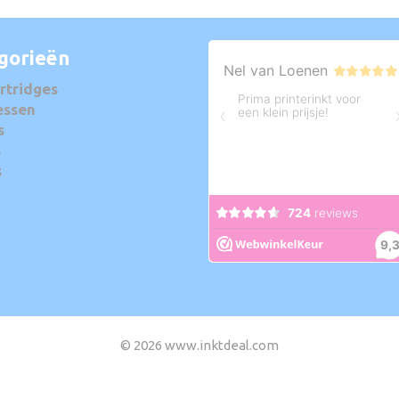
gorieën
rtridges
essen
s
s
s
© 2026 www.inktdeal.com