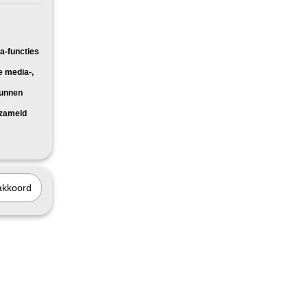
a-functies
e media-,
kunnen
rzameld
akkoord