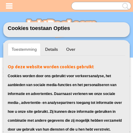
Cookies toestaan Opties
Inloggen
Registreren
UW WINKELWAGEN
Toestemming
Details
Over
Geen producten
(0)
Op deze website worden cookies gebruikt
Home
>
Toners
>
FX-10 Toner voor Canon
> Toner voor Canon I-Sensys
MF4330D
Cookies worden door ons gebruikt voor verkeersanalyse, het
Toners die geschikt zijn voor de
aanbieden van sociale media-functies en het personaliseren van
informatie en advertenties. Daarnaast verlenen we onze sociale
Canon I-Sensys MF4330D:
media-, advertentie- en analysepartners toegang tot informatie over
hoe u onze site gebruikt. Zij kunnen deze informatie gebruiken in
Sorteer op:
combinatie met andere gegevens die zij mogelijk hebben verzameld
door uw gebruik van hun diensten of die u hen hebt verstrekt.