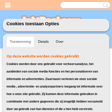
Cookies toestaan Opties
Inloggen
Registreren
UW WINKELWAGEN
Toestemming
Details
Over
Geen producten
(0)
Op deze website worden cookies gebruikt
Home
>
Toners
>
FX-10 Toner voor Canon
> Toner voor Canon I-Sensys
MF4370DN
Cookies worden door ons gebruikt voor verkeersanalyse, het
Toners die geschikt zijn voor de
aanbieden van sociale media-functies en het personaliseren van
informatie en advertenties. Daarnaast verlenen we onze sociale
Canon I-Sensys MF4370DN:
media-, advertentie- en analysepartners toegang tot informatie over
hoe u onze site gebruikt. Zij kunnen deze informatie gebruiken in
Sorteer op:
combinatie met andere gegevens die zij mogelijk hebben verzameld
door uw gebruik van hun diensten of die u hen hebt verstrekt.