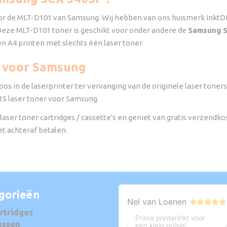
oor de MLT-D101 van Samsung. Wij hebben van ons huismerk InktDL
 Deze MLT-D101 toner is geschikt voor onder andere de
Samsung 
en A4 printen met slechts één laser toner.
S voor Samsung
os in de laserprinter ter vervanging van de originele laser tone
S laser toner voor Samsung.
laser toner cartridges / cassette's en geniet van gratis verzendko
et achteraf betalen.
gorieën
rtridges
essen