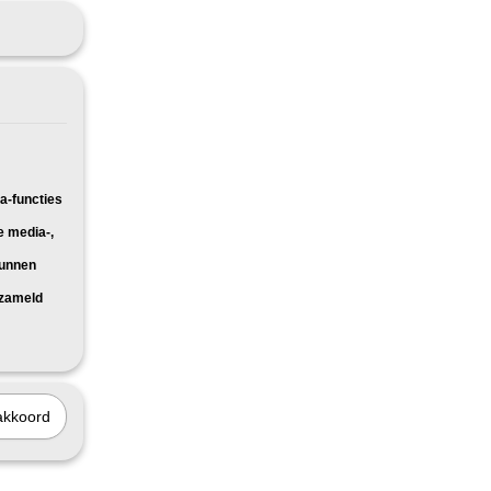
a-functies
e media-,
kunnen
rzameld
akkoord