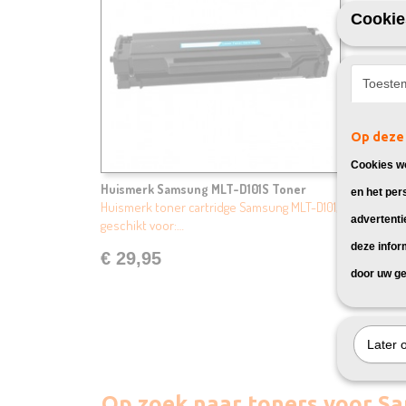
Cookie
Toeste
Op deze 
Cookies wo
Huismerk Samsung MLT-D101S Toner
en het per
Huismerk toner cartridge Samsung MLT-D101,
advertenti
geschikt voor:…
deze infor
€ 29,95
door uw ge
Later 
Op zoek naar toners voor S