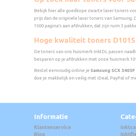
Bekijk hier alle goedkope zwarte laser toners v
prijs dan de originele laser toners van Samsung.
1500 pagina's aan afdrukken, dat zijn ruim 3 pakk
Hoge kwaliteit toners D101
De toners van ons huismerk InktDL passen naadlo
besparen op je afdrukken met onze huismerk 101
Bestel eenvoudig online je
Samsung SCX 3405F
doe je makkelijk en veilig met iDeal, PayPal of m
Informatie
Cate
Klantenservice
Inktca
Blog
Inktfl