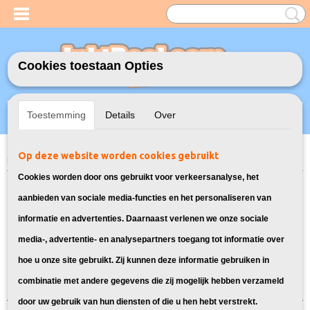
Cookies toestaan Opties
Inloggen
Registreren
UW WINKELWAGEN
Toestemming
Details
Over
Geen producten
(0)
Op deze website worden cookies gebruikt
Home
>
Toners
> 12A Toner cartridge voor HP
Cookies worden door ons gebruikt voor verkeersanalyse, het
Toner cartridges geschikt voor HP
aanbieden van sociale media-functies en het personaliseren van
informatie en advertenties. Daarnaast verlenen we onze sociale
12A:
media-, advertentie- en analysepartners toegang tot informatie over
hoe u onze site gebruikt. Zij kunnen deze informatie gebruiken in
Sorteer op:
combinatie met andere gegevens die zij mogelijk hebben verzameld
door uw gebruik van hun diensten of die u hen hebt verstrekt.