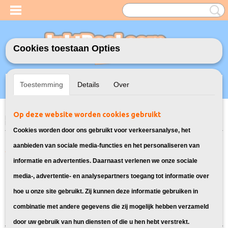
Cookies toestaan Opties
Inloggen
Registreren
UW WINKELWAGEN
Toestemming
Details
Over
Geen producten
(0)
Op deze website worden cookies gebruikt
Home
>
Toners
>
TK-5230 Toners voor Kyocera
> Toners voor Kyocera
ECOSYS P5021CDN
Cookies worden door ons gebruikt voor verkeersanalyse, het
Alle toners geschikt voor Kyocera
aanbieden van sociale media-functies en het personaliseren van
informatie en advertenties. Daarnaast verlenen we onze sociale
ECOSYS P5021CDN:
media-, advertentie- en analysepartners toegang tot informatie over
hoe u onze site gebruikt. Zij kunnen deze informatie gebruiken in
Sorteer op:
combinatie met andere gegevens die zij mogelijk hebben verzameld
door uw gebruik van hun diensten of die u hen hebt verstrekt.