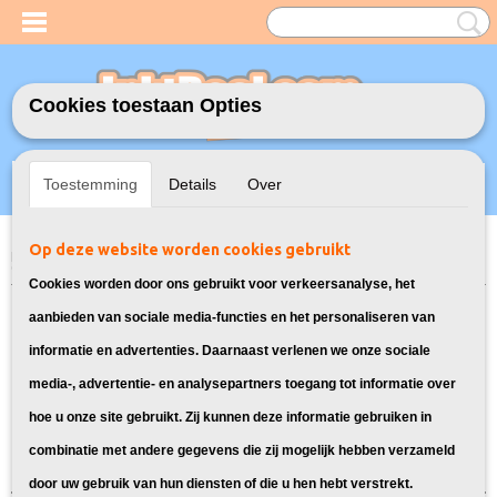
Cookies toestaan Opties
Inloggen
Registreren
UW WINKELWAGEN
Toestemming
Details
Over
Geen producten
(0)
Op deze website worden cookies gebruikt
Home
>
Toners
>
TK-590 Toners voor Kyocera
> Toners voor Kyocera FS
C2526
Cookies worden door ons gebruikt voor verkeersanalyse, het
Bekijk hier alle toners geschikt voor
aanbieden van sociale media-functies en het personaliseren van
informatie en advertenties. Daarnaast verlenen we onze sociale
de Kyocera FS C2526
media-, advertentie- en analysepartners toegang tot informatie over
hoe u onze site gebruikt. Zij kunnen deze informatie gebruiken in
Sorteer op:
combinatie met andere gegevens die zij mogelijk hebben verzameld
door uw gebruik van hun diensten of die u hen hebt verstrekt.