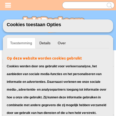
Cookies toestaan Opties
Inloggen
Registreren
UW WINKELWAGEN
Toestemming
Details
Over
Geen producten
(0)
Op deze website worden cookies gebruikt
Home
>
Toners
>
TN-2120 Toner cartridge voor Brother
> Toner voor
Brother DCP-7030
Cookies worden door ons gebruikt voor verkeersanalyse, het
Toner cartridges geschikt voor
aanbieden van sociale media-functies en het personaliseren van
informatie en advertenties. Daarnaast verlenen we onze sociale
Brother DCP-7030:
media-, advertentie- en analysepartners toegang tot informatie over
hoe u onze site gebruikt. Zij kunnen deze informatie gebruiken in
Sorteer op:
combinatie met andere gegevens die zij mogelijk hebben verzameld
door uw gebruik van hun diensten of die u hen hebt verstrekt.