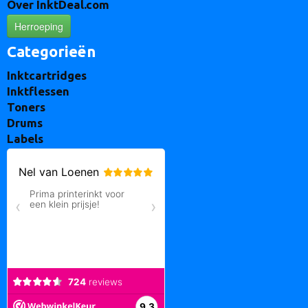
Over InktDeal.com
Herroeping
Categorieën
Inktcartridges
Inktflessen
Toners
Drums
Labels