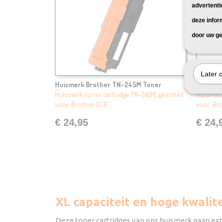
advertenti
deze infor
door uw ge
Later 
Huismerk Brother TN-245M Toner
Huismer
Magenta
Huismerk toner cartridge TN-245M, geschikt
Huismerk
voor: Brother DCP…
voor: Br
€ 24,95
€ 24,
XL capaciteit en hoge kwali
Deze toner cartridges van ons huismerk gaan ext