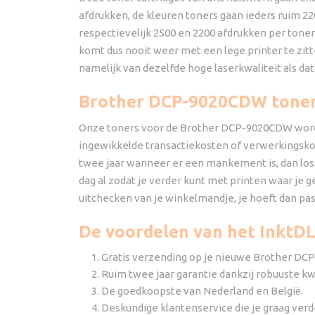
afdrukken, de kleuren toners gaan ieders ruim 22
respectievelijk 2500 en 2200 afdrukken per toner 
komt dus nooit weer met een lege printer te zitte
namelijk van dezelfde hoge laserkwaliteit als dat
Brother DCP-9020CDW toners
Onze toners voor de Brother DCP-9020CDW worden g
ingewikkelde transactiekosten of verwerkingskost
twee jaar wanneer er een mankement is, dan loss
dag al zodat je verder kunt met printen waar je g
uitchecken van je winkelmandje, je hoeft dan pa
De voordelen van het InktDL
Gratis verzending op je nieuwe Brother DC
Ruim twee jaar garantie dankzij robuuste kwa
De goedkoopste van Nederland en België.
Deskundige klantenservice die je graag verd