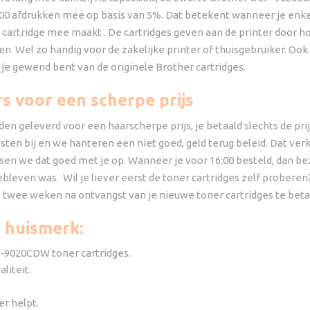
00 afdrukken mee op basis van 5%. Dat betekent wanneer je enkel 
cartridge mee maakt . De cartridges geven aan de printer door hoe
n. Wel zo handig voor de zakelijke printer of thuisgebruiker. Ook q
 je gewend bent van de originele Brother cartridges.
 voor een scherpe prijs
eleverd voor een haarscherpe prijs, je betaald slechts de prijs 
en bij en we hanteren een niet goed, geld terug beleid. Dat verk
en we dat goed met je op. Wanneer je voor 16:00 besteld, dan be
ebleven was. Wil je liever eerst de toner cartridges zelf proberen
s twee weken na ontvangst van je nieuwe toner cartridges te beta
 huismerk:
P-9020CDW toner cartridges.
liteit.
er helpt.