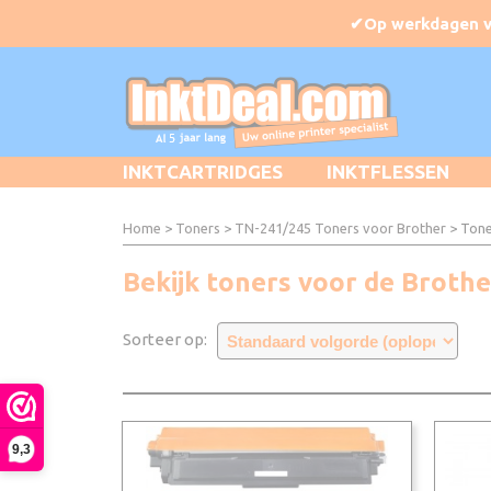
INKTCARTRIDGES
INKTFLESSEN
Home
>
Toners
>
TN-241/245 Toners voor Brother
> Tone
Bekijk toners voor de Brot
Sorteer op:
9,3