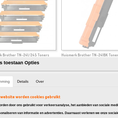
k Brother TN-241/245 Toners
Huismerk Brother TN-241BK Toner
k + Extra Zwart
 toners TN-241/TN-245 Multipack,
Huismerk toner cartridge TN-241BK, 
s toestaan Opties
 voor:…
voor: Brother…
95
€ 24,95
mming
Details
Over
website worden cookies gebruikt
rden door ons gebruikt voor verkeersanalyse, het aanbieden van sociale medi
sonaliseren van informatie en advertenties. Daarnaast verlenen we onze social