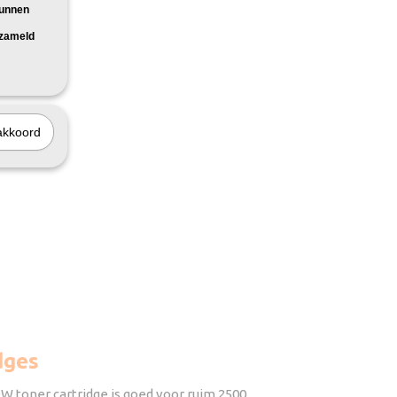
kunnen
rzameld
akkoord
dges
W toner cartridge is goed voor ruim 2500