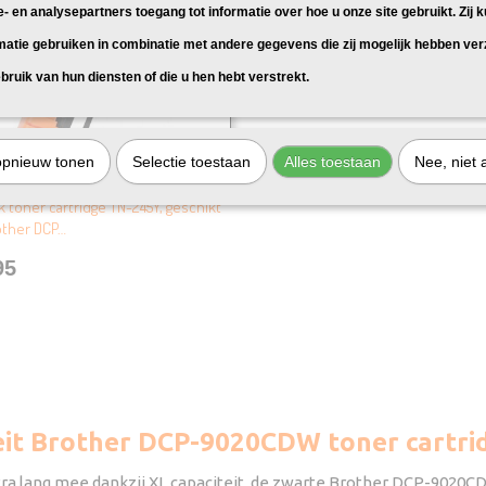
e- en analysepartners toegang tot informatie over hoe u onze site gebruikt. Zij 
matie gebruiken in combinatie met andere gegevens die zij mogelijk hebben ve
bruik van hun diensten of die u hen hebt verstrekt.
opnieuw tonen
Selectie toestaan
Alles toestaan
Nee, niet 
k Brother TN-245Y Toner Geel
 toner cartridge TN-245Y, geschikt
other DCP…
95
teit Brother DCP-9020CDW toner cartri
ra lang mee dankzij XL capaciteit, de zwarte Brother DCP-9020CD