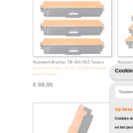
Huismerk Brother TN-241/245 Toners
Huismer
Multipack
Multipac
Huismerk toners TN-241/TN-245 Multipack,
Huismerk
Cookie
geschikt voor:…
geschikt
€ 69,95
€ 89,
Toeste
Op deze 
Cookies wo
en het per