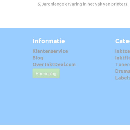
Jarenlange ervaring in het vak van printers.
Informatie
Cate
Klantenservice
Inktca
Blog
Inktfl
Over InktDeal.com
Toner
Drum
Herroeping
Label