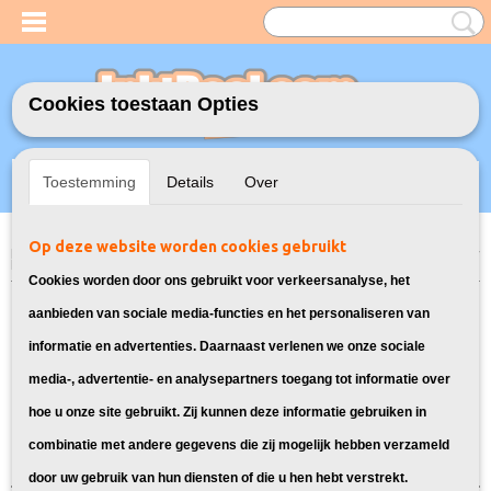
Cookies toestaan Opties
Inloggen
Registreren
UW WINKELWAGEN
Toestemming
Details
Over
Geen producten
(0)
Op deze website worden cookies gebruikt
Home
>
Toners
>
TN-241/245 Toners voor Brother
> Toners voor Brother
HL-3170CDW
Cookies worden door ons gebruikt voor verkeersanalyse, het
Bekijk toner cartridges voor Brother
aanbieden van sociale media-functies en het personaliseren van
informatie en advertenties. Daarnaast verlenen we onze sociale
HL-3170CDW:
media-, advertentie- en analysepartners toegang tot informatie over
hoe u onze site gebruikt. Zij kunnen deze informatie gebruiken in
Sorteer op:
combinatie met andere gegevens die zij mogelijk hebben verzameld
door uw gebruik van hun diensten of die u hen hebt verstrekt.