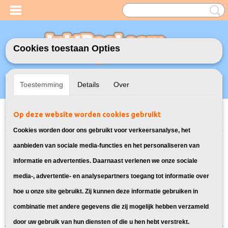
Cookies toestaan Opties
Inloggen
Registreren
UW WINKELWAGEN
Toestemming
Details
Over
Geen producten
(0)
Op deze website worden cookies gebruikt
Home
>
Toners
>
TN-241/245 Toners voor Brother
> Toners voor Brother
MFC-9340CDW
Cookies worden door ons gebruikt voor verkeersanalyse, het
Bekijk toners voor de Brother MFC-
aanbieden van sociale media-functies en het personaliseren van
informatie en advertenties. Daarnaast verlenen we onze sociale
9340CDW:
media-, advertentie- en analysepartners toegang tot informatie over
hoe u onze site gebruikt. Zij kunnen deze informatie gebruiken in
Sorteer op:
combinatie met andere gegevens die zij mogelijk hebben verzameld
door uw gebruik van hun diensten of die u hen hebt verstrekt.