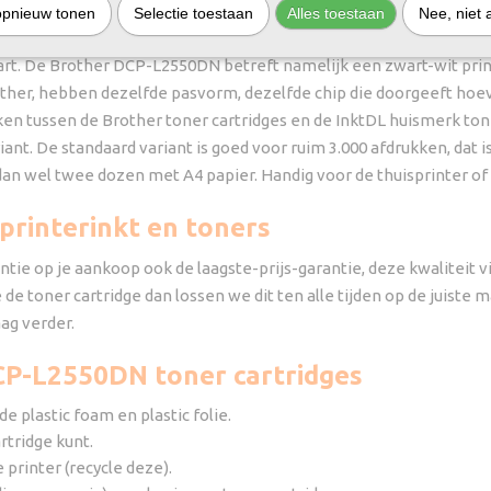
opnieuw tonen
Selectie toestaan
Alles toestaan
Nee, niet 
CP-L2550DN leeg? Bekijk hier een overzicht met geschikt assortim
 zwart. De Brother DCP-L2550DN betreft namelijk een zwart-wit prin
other, hebben dezelfde pasvorm, dezelfde chip die doorgeeft hoeve
erken tussen de Brother toner cartridges en de InktDL huismerk 
iant. De standaard variant is goed voor ruim 3.000 afdrukken, dat 
dan wel twee dozen met A4 papier. Handig voor de thuisprinter of 
printerinkt en toners
tie op je aankoop ook de laagste-prijs-garantie, deze kwaliteit 
de toner cartridge dan lossen we dit ten alle tijden op de juiste
ag verder.
DCP-L2550DN toner cartridges
e plastic foam en plastic folie.
rtridge kunt.
 printer (recycle deze).