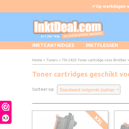
INKTCARTRIDGES
INKTFLESSEN
Home
>
Toners
>
TN-2420 Toner cartridge voor Brother
>
Toner cartridges geschikt v
Sorteer op:
XXL
9,3