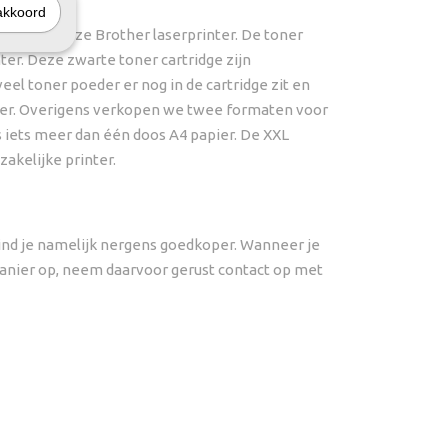
akkoord
ent voor deze Brother laserprinter. De toner
ter. Deze zwarte toner cartridge zijn
el toner poeder er nog in de cartridge zit en
toner. Overigens verkopen we twee formaten voor
is iets meer dan één doos A4 papier. De XXL
zakelijke printer.
vind je namelijk nergens goedkoper. Wanneer je
 manier op, neem daarvoor gerust contact op met