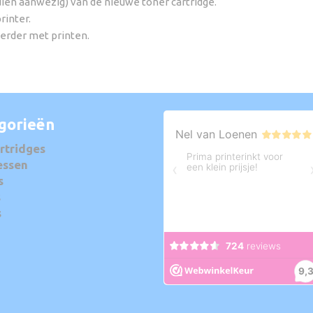
ndien aanwezig) van de nieuwe toner cartridge.
rinter.
verder met printen.
gorieën
rtridges
essen
s
s
s