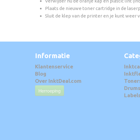
Verwijder nu de oranje kap en plastic lint (i
Plaats de nieuwe toner cartridge in de laserp
Sluit de klep van de printer en je kunt weer 
Informatie
Cate
Klantenservice
Inktca
Blog
Inktfl
Over InktDeal.com
Toner
Drum
Herroeping
Label