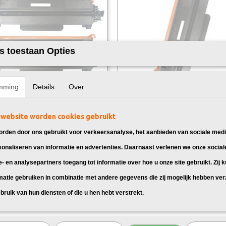
s toestaan Opties
mming
Details
Over
k Brother TN-2420 Toners 2X
Huismerk Brother TN-2410 Toner
 toner cartridges TN-2420 Zwart,
Huismerk toner cartridge TN-2410 Zw
website worden cookies gebruikt
 voor…
geschikt voor…
rden door ons gebruikt voor verkeersanalyse, het aanbieden van sociale medi
95
€ 24,95
sonaliseren van informatie en advertenties. Daarnaast verlenen we onze social
e- en analysepartners toegang tot informatie over hoe u onze site gebruikt. Zij 
matie gebruiken in combinatie met andere gegevens die zij mogelijk hebben ve
bruik van hun diensten of die u hen hebt verstrekt.
kt zijn voor Brother DCP-L2550DN