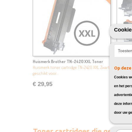
Cookie
Toeste
Huismerk Brother TN-2420 XXL Toner
Huismer
Huismerk toner cartridge TN-2420 XXL Zwart,
Huismerk
Op deze 
geschikt voor…
geschikt
Cookies wo
€ 29,95
€ 45,
en het per
advertenti
deze infor
door uw ge
Toner cartridges die geschi