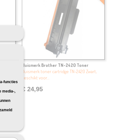
Huismerk Brother TN-2420 Toner
art,
Huismerk toner cartridge TN-2420 Zwart,
geschikt voor…
a-functies
€ 24,95
e media-,
kunnen
rzameld