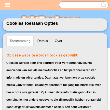
Cookies toestaan Opties
Inloggen
Registreren
UW WINKELWAGEN
Toestemming
Details
Over
Geen producten
(0)
Op deze website worden cookies gebruikt
Home
>
Toners
>
TN-3170 Toner cartridge voor Brother
> Toner voor
Brother HL-5200
Cookies worden door ons gebruikt voor verkeersanalyse, het
Bekijk hier alle toners die geschikt
aanbieden van sociale media-functies en het personaliseren van
informatie en advertenties. Daarnaast verlenen we onze sociale
zijn voor de Brother HL-5200:
media-, advertentie- en analysepartners toegang tot informatie over
hoe u onze site gebruikt. Zij kunnen deze informatie gebruiken in
Sorteer op:
combinatie met andere gegevens die zij mogelijk hebben verzameld
door uw gebruik van hun diensten of die u hen hebt verstrekt.