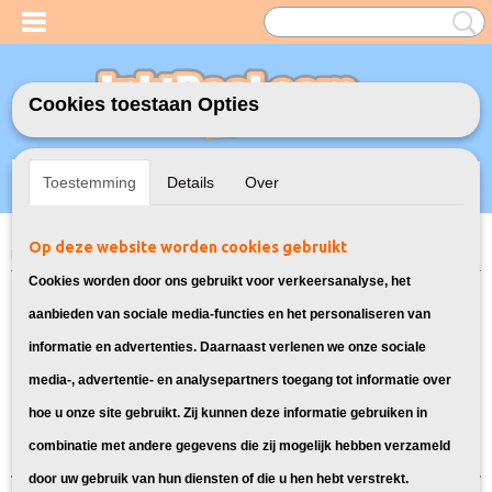
Cookies toestaan Opties
Inloggen
Registreren
UW WINKELWAGEN
Toestemming
Details
Over
Geen producten
(0)
Op deze website worden cookies gebruikt
Home
>
Toners
> TN-3280 Toner cartridge voor Brother
Cookies worden door ons gebruikt voor verkeersanalyse, het
Op zoek naar toners voor de
aanbieden van sociale media-functies en het personaliseren van
informatie en advertenties. Daarnaast verlenen we onze sociale
Brother TN-3280?
media-, advertentie- en analysepartners toegang tot informatie over
hoe u onze site gebruikt. Zij kunnen deze informatie gebruiken in
Sorteer op:
combinatie met andere gegevens die zij mogelijk hebben verzameld
door uw gebruik van hun diensten of die u hen hebt verstrekt.