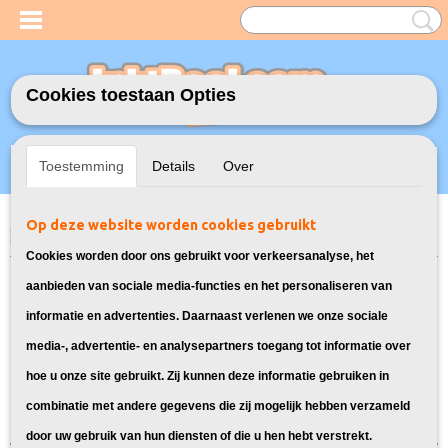
Cookies toestaan Opties
Inloggen
Registreren
UW WINKELWAGEN
Toestemming
Details
Over
Geen producten
(0)
Op deze website worden cookies gebruikt
Home
>
Toners
>
TN-3380 Toner cartridge voor Brother
> Toner voor
Brother DCP-8250DN
Cookies worden door ons gebruikt voor verkeersanalyse, het
Bekijk toners geschikt voor Brother
aanbieden van sociale media-functies en het personaliseren van
informatie en advertenties. Daarnaast verlenen we onze sociale
DCP-8250DN:
media-, advertentie- en analysepartners toegang tot informatie over
hoe u onze site gebruikt. Zij kunnen deze informatie gebruiken in
Sorteer op:
combinatie met andere gegevens die zij mogelijk hebben verzameld
door uw gebruik van hun diensten of die u hen hebt verstrekt.