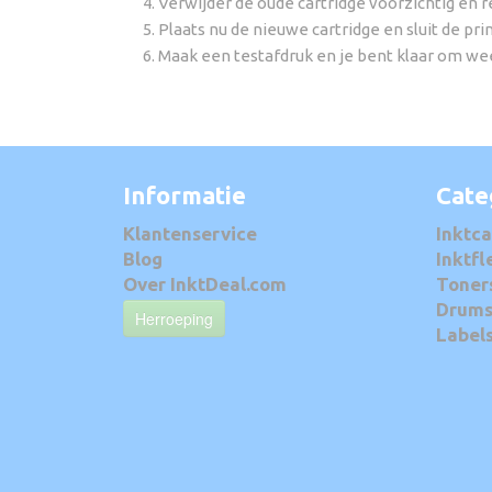
Verwijder de oude cartridge voorzichtig en r
Plaats nu de nieuwe cartridge en sluit de pri
Maak een testafdruk en je bent klaar om wee
Informatie
Cate
Klantenservice
Inktca
Blog
Inktfl
Over InktDeal.com
Toner
Drum
Herroeping
Label