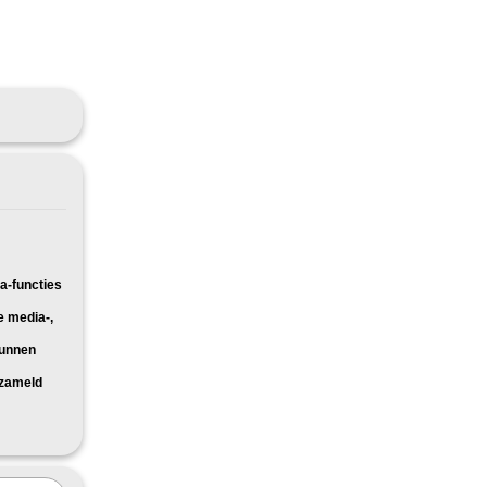
a-functies
e media-,
kunnen
rzameld