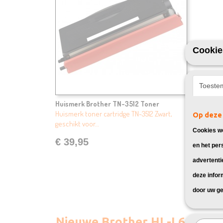
Cookie
Toeste
Huismerk Brother TN-3512 Toner
Huismerk toner cartridge TN-3512 Zwart,
Op deze 
geschikt voor…
Cookies wo
€ 39,95
en het per
advertenti
deze infor
door uw ge
Nieuwe Brother HL-L6400DW