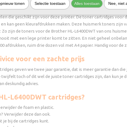
opnieuw tonen
Selectie toestaan
Alles toestaan
Nee, niet 
g of wil je alvast een extra cartridge achter de hand hebben? Beki
en die geschikt zijn voor deze printer. De toner cartridges voor d
r en kan geen kleurafdrukken maken. Deze huismerk toners zijn va
er. Zo zijn de toners voor de Brother HL-L6400DWT van ons huism
 nooit met een lege printer komt te zitten. En niet geheel onbelangr
000 afdrukken, ruim drie dozen vol met A4 papier. Handig voor de z
vice voor een zachte prijs
ges geven we twee jaar garantie, dat is meer garantie dan die je 
 twijfelt toch of dit wel de juiste toner cartridges zijn, dan kun je
an deskundig advies.
r HL-L6400DWT cartridges?
verwijder de foam en plastic.
ge? Verwijder deze dan ook.
e bij de cartridges kunt.