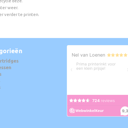
ecycle deze.
nter weer.
r verder te printen.
gorieën
rtridges
essen
s
s
s