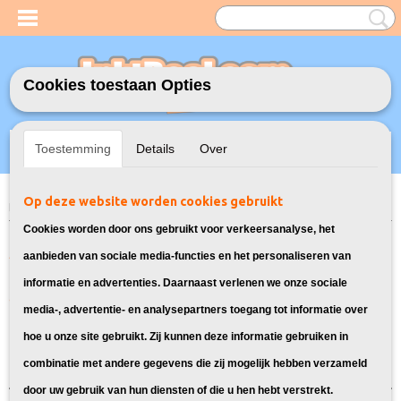
Cookies toestaan Opties
Inloggen
Registreren
UW WINKELWAGEN
Toestemming
Details
Over
Geen producten
(0)
Op deze website worden cookies gebruikt
Home
>
Toners
> TN-3512 Toner cartridge voor Brother
Cookies worden door ons gebruikt voor verkeersanalyse, het
Alle artikelen geschikt voor de TN-
aanbieden van sociale media-functies en het personaliseren van
informatie en advertenties. Daarnaast verlenen we onze sociale
3512 van Brother:
media-, advertentie- en analysepartners toegang tot informatie over
hoe u onze site gebruikt. Zij kunnen deze informatie gebruiken in
Sorteer op:
combinatie met andere gegevens die zij mogelijk hebben verzameld
door uw gebruik van hun diensten of die u hen hebt verstrekt.