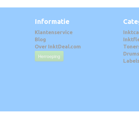
Informatie
Cate
Klantenservice
Inktca
Blog
Inktfl
Over InktDeal.com
Toner
Drum
Herroeping
Label