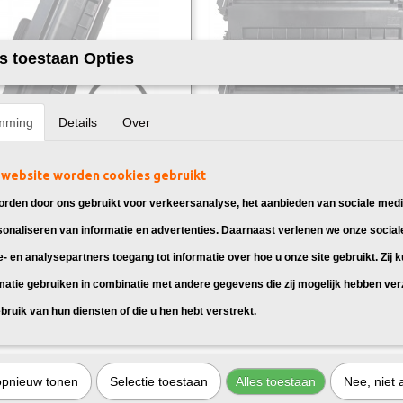
s toestaan Opties
mming
Details
Over
website worden cookies gebruikt
k Brother TN-2510 XXL Toner
Huismerk Brother TN-2510 Toners
 toner cartridge TN-2510 XXL,
Huismerk toner cartridges TN-2510, 
rden door ons gebruikt voor verkeersanalyse, het aanbieden van sociale medi
 voor: Brother…
voor: Brother…
sonaliseren van informatie en advertenties. Daarnaast verlenen we onze social
95
€ 69,95
e- en analysepartners toegang tot informatie over hoe u onze site gebruikt. Zij 
matie gebruiken in combinatie met andere gegevens die zij mogelijk hebben ve
bruik van hun diensten of die u hen hebt verstrekt.
opnieuw tonen
Selectie toestaan
Alles toestaan
Nee, niet 
400DWE