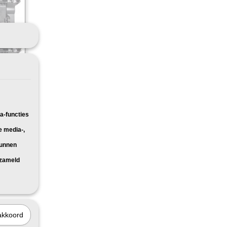
 2X
geschikt
a-functies
e media-,
kunnen
rzameld
akkoord