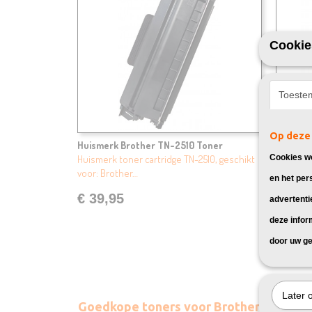
Cookie
Toeste
Op deze 
Huismerk Brother TN-2510 Toner
Huismer
Huismerk toner cartridge TN-2510, geschikt
Huismerk
Cookies wo
voor: Brother…
geschikt
en het per
€ 39,95
€ 59,
advertenti
deze infor
door uw ge
Later 
Goedkope toners voor Brother HL-L2