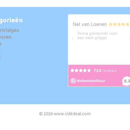
gorieën
rtridges
essen
s
s
s
© 2026 www.inktdeal.com