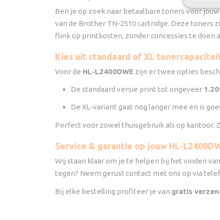
Ben je op zoek naar betaalbare toners voor jou
van de Brother TN-2510 cartridge. Deze toners z
flink op printkosten, zonder concessies te doen a
Kies uit standaard of XL tonercapacitei
Voor de
HL-L2400DWE
zijn er twee opties besc
De standaard versie print tot ongeveer
1.20
De XL-variant gaat nog langer mee en is goe
Perfect voor zowel thuisgebruik als op kantoor. Z
Service & garantie op jouw HL-L2400D
Wij staan klaar om je te helpen bij het vinden va
tegen? Neem gerust contact met ons op via telefo
Bij elke bestelling profiteer je van
gratis verzen