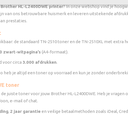
w
Brother HL-L2400DWE printer
? In onze webshop vind je hoogw
ijn van ons betrouwbare huismerk en leveren uitstekende afdrukkw
an prestaties.
t
hikbaar: de standaard TN-2510 toner en de TN-2510XL met extra ho
0 zwart-witpagina’s
(A4-formaat).
d voor circa
3.000 afdrukken
.
o heb je altijd een toner op voorraad en kun je zonder onderbreki
WE toner
n de juiste toner voor jouw Brother HL-L2400DWE. Heb je vragen ove
on, e-mail of chat.
ding
,
2 jaar garantie
en veilige betaalmethoden zoals iDeal, Cred