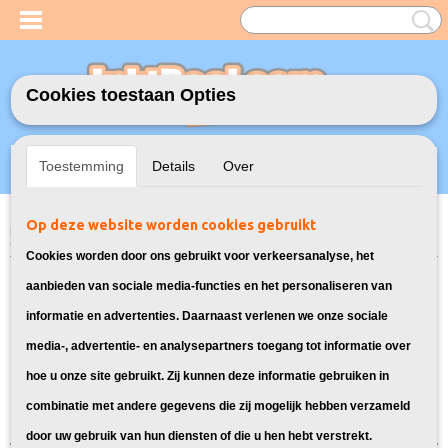
Cookies toestaan Opties
Inloggen
Registreren
UW WINKELWAGEN
Toestemming
Details
Over
Geen producten
(0)
Op deze website worden cookies gebruikt
Home
>
Toners
>
TN-2510 Toners voor Brother
> Toners voor Brother
MFC-L2860DWE
Cookies worden door ons gebruikt voor verkeersanalyse, het
Toners geschikt voor Brother MFC-
aanbieden van sociale media-functies en het personaliseren van
informatie en advertenties. Daarnaast verlenen we onze sociale
L2860DWE
media-, advertentie- en analysepartners toegang tot informatie over
hoe u onze site gebruikt. Zij kunnen deze informatie gebruiken in
Sorteer op:
combinatie met andere gegevens die zij mogelijk hebben verzameld
door uw gebruik van hun diensten of die u hen hebt verstrekt.