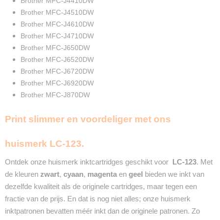
Brother MFC-J4410DW
2 Jaar
Brother MFC-J4510DW
Recyclebaar
Brother MFC-J4610DW
❌
Brother MFC-J4710DW
Brother MFC-J650DW
Brother MFC-J6520DW
Brother MFC-J6720DW
Brother MFC-J6920DW
Brother MFC-J870DW
Print slimmer en voordeliger met ons
huismerk LC-123.
Ontdek onze huismerk inktcartridges geschikt voor
LC-123
. Met
de kleuren
zwart
,
cyaan
,
magenta
en
geel
bieden we inkt van
dezelfde kwaliteit als de originele cartridges, maar tegen een
fractie van de prijs. En dat is nog niet alles; onze huismerk
inktpatronen bevatten méér inkt dan de originele patronen. Zo