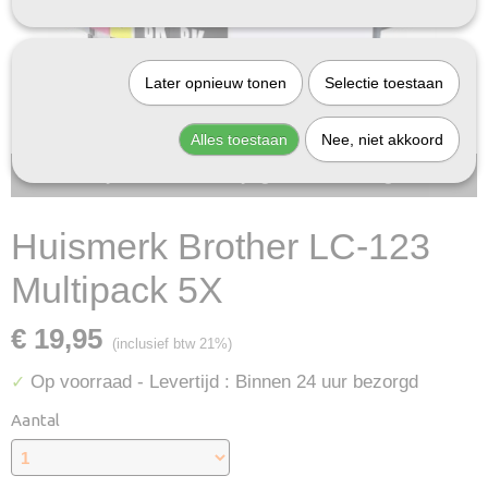
Later opnieuw tonen
Selectie toestaan
Alles toestaan
Nee, niet akkoord
Bij InktDeal.com altijd gratis verzending!
Huismerk Brother LC-123
Multipack 5X
€ 19,95
(inclusief btw 21%)
Op voorraad
- Levertijd : Binnen 24 uur bezorgd
✓
Aantal