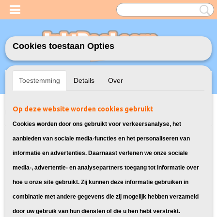
Cookies toestaan Opties
Inloggen
Registreren
UW WINKELWAGEN
Toestemming
Details
Over
Geen producten
(0)
Op deze website worden cookies gebruikt
Home
>
Inktcartridges
>
Geschikt voor Brother
>
Huismerk Brother LC-
123 Multipack 5X
Cookies worden door ons gebruikt voor verkeersanalyse, het
aanbieden van sociale media-functies en het personaliseren van
informatie en advertenties. Daarnaast verlenen we onze sociale
media-, advertentie- en analysepartners toegang tot informatie over
hoe u onze site gebruikt. Zij kunnen deze informatie gebruiken in
combinatie met andere gegevens die zij mogelijk hebben verzameld
door uw gebruik van hun diensten of die u hen hebt verstrekt.