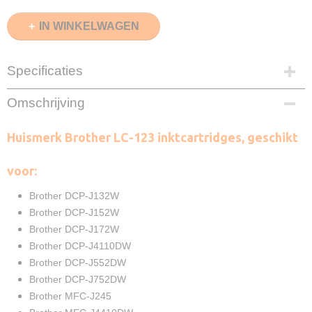
IN WINKELWAGEN
Specificaties
EAN code
Omschrijving
8720874661887
Zwart
Huismerk Brother LC-123 inktcartridges, geschikt
2X 20ml
Cyaan
voor:
15ml
Magenta
Brother DCP-J132W
15ml
Brother DCP-J152W
Geel
Brother DCP-J172W
15ml
Brother DCP-J4110DW
Merk
Brother DCP-J552DW
InktDL®
Brother DCP-J752DW
Verzendmethode
Brievenbuspost
Brother MFC-J245
Garantie