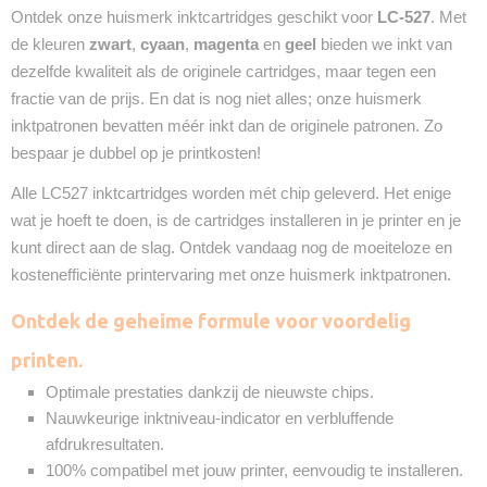
Ontdek onze huismerk inktcartridges geschikt voor
LC-527
. Met
2 Jaar
de kleuren
Recyclebaar
zwart
,
cyaan
,
magenta
en
geel
bieden we inkt van
❌
dezelfde kwaliteit als de originele cartridges, maar tegen een
fractie van de prijs. En dat is nog niet alles; onze huismerk
inktpatronen bevatten méér inkt dan de originele patronen. Zo
bespaar je dubbel op je printkosten!
Alle LC527 inktcartridges worden mét chip geleverd. Het enige
wat je hoeft te doen, is de cartridges installeren in je printer en je
kunt direct aan de slag. Ontdek vandaag nog de moeiteloze en
kostenefficiënte printervaring met onze huismerk inktpatronen.
Ontdek de geheime formule voor voordelig
printen.
Optimale prestaties dankzij de nieuwste chips.
Nauwkeurige inktniveau-indicator en verbluffende
afdrukresultaten.
100% compatibel met jouw printer, eenvoudig te installeren.