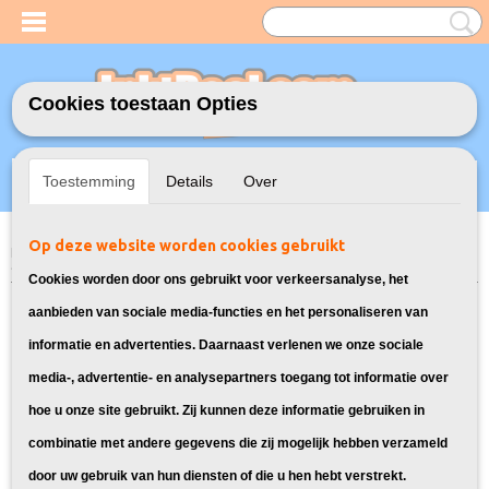
Cookies toestaan Opties
Inloggen
Registreren
UW WINKELWAGEN
Toestemming
Details
Over
Geen producten
(0)
Op deze website worden cookies gebruikt
Home
>
Inktcartridges
>
Geschikt voor Brother
>
Huismerk Brother LC-
527 Multipack 4X
Cookies worden door ons gebruikt voor verkeersanalyse, het
aanbieden van sociale media-functies en het personaliseren van
informatie en advertenties. Daarnaast verlenen we onze sociale
media-, advertentie- en analysepartners toegang tot informatie over
hoe u onze site gebruikt. Zij kunnen deze informatie gebruiken in
combinatie met andere gegevens die zij mogelijk hebben verzameld
door uw gebruik van hun diensten of die u hen hebt verstrekt.