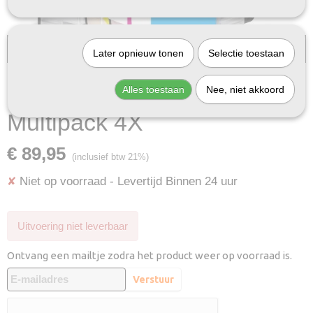
Bij InktDeal.com altijd gratis verzending!
Later opnieuw tonen
Selectie toestaan
Huismerk Brother LC-527
Alles toestaan
Nee, niet akkoord
Multipack 4X
€ 89,95
(inclusief btw 21%)
Niet op voorraad
- Levertijd Binnen 24 uur
✘
Uitvoering niet leverbaar
Ontvang een mailtje zodra het product weer op voorraad is.
Verstuur