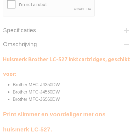
Specificaties
EAN code
Omschrijving
8720874662419
Zwart
Huismerk Brother LC-527 inktcartridges, geschikt
3000 Pagina's
Cyaan
voor:
2000 Pagina's
Magenta
Brother MFC-J4350DW
2000 Pagina's
Brother MFC-J4550DW
Geel
Brother MFC-J6960DW
2000 Pagina's
Merk
Print slimmer en voordeliger met ons
InktDL®
Verzendmethode
Pakketpost
huismerk LC-527.
Garantie