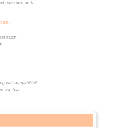
 met onze huismerk
ten.
esultaten.
n.
ng van compabiliteit
om van haar