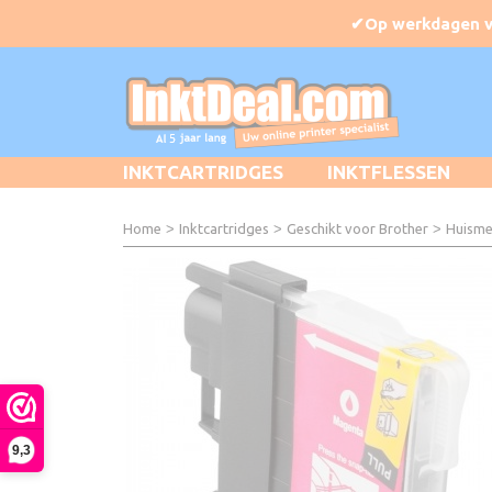
INKTCARTRIDGES
INKTFLESSEN
Home
>
Inktcartridges
>
Geschikt voor Brother
>
Huisme
9,3