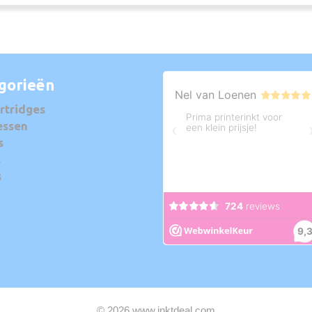
gorieën
rtridges
essen
s
s
s
© 2026 www.inktdeal.com