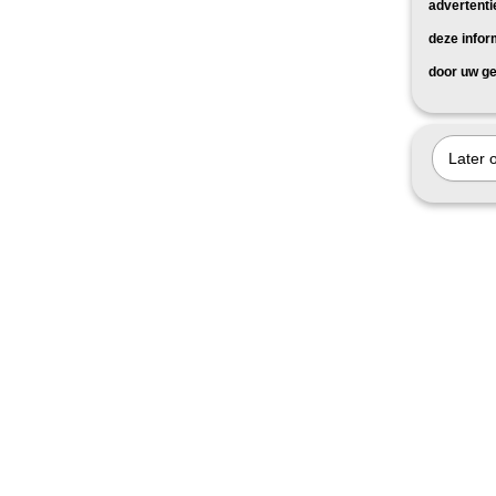
advertenti
deze infor
door uw ge
Later 