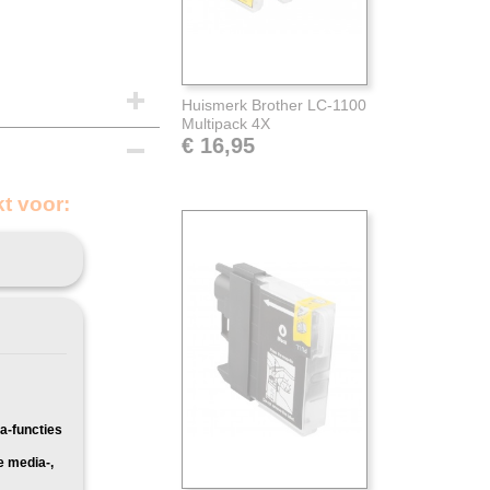
Huismerk Brother LC-1100
Multipack 4X
€ 16,95
t voor:
Pakketpost
a-functies
e media-,