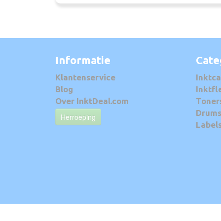
Informatie
Cate
Klantenservice
Inktca
Blog
Inktfl
Over InktDeal.com
Toner
Drum
Herroeping
Label