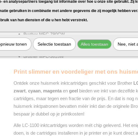
e- en analysepartners toegang tot informatie over hoe u onze site gebruikt. Zij 
Brother MFC-5890CN
matie gebruiken in combinatie met andere gegevens die zij mogelijk hebben ve
Brother MFC-5895CW
Brother MFC-6490CW
bruik van hun diensten of die u hen hebt verstrekt.
Brother MFC-6890CDW
Brother MFC-790CW
Brother MFC-795CW
opnieuw tonen
Selectie toestaan
Alles toestaan
Nee, niet 
Brother MFC-990CW
Brother MFC-J615W
Print slimmer en voordeliger met ons huism
Ontdek onze huismerk inktcartridges geschikt voor Brother
L
zwart
,
cyaan
,
magenta
en
geel
bieden we inkt van dezelfde kw
cartridges, maar tegen een fractie van de prijs. En dat is nog n
huismerk inktpatronen bevatten méér inkt dan de originele Bro
bespaar je dubbel op je printkosten!
Alle LC-1100 inktcartridges worden mét chip geleverd. Het enig
doen, is de cartridges installeren in je printer en je kunt direc