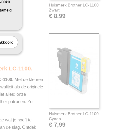
kunnen
Huismerk Brother LC-1100
Zwart
rzameld
€ 8,99
akkoord
erk LC-1100.
C-1100
. Met de kleuren
aliteit als de originele
iet alles; onze
ther patronen. Zo
Huismerk Brother LC-1100
Cyaan
e wat je hoeft te
€ 7,99
t aan de slag. Ontdek