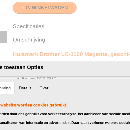
IN WINKELWAGEN
Specificaties
EAN code
8720153531634
Omschrijving
Magenta
17ml
Merk
InktDL®
Huismerk Brother LC-1100 Magenta, geschik
Verzendmethode
Brievenbuspost of 
Garantie
2 Jaar
Brother DCP-185C
s toestaan Opties
Recyclebaar
❌
Brother DCP-383C
Brother DCP-385C
Brother DCP-387C
mming
Details
Over
Brother DCP-395CN
Brother DCP-585CW
website worden cookies gebruikt
Brother DCP-6690CW
Brother DCP-J715W
rden door ons gebruikt voor verkeersanalyse, het aanbieden van sociale medi
Brother MFC-490CW
sonaliseren van informatie en advertenties. Daarnaast verlenen we onze social
Brother MFC-5490CN