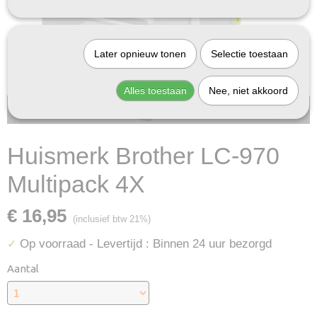
Later opnieuw tonen
Selectie toestaan
Alles toestaan
Nee, niet akkoord
Bij InktDeal.com altijd gratis verzending!
Huismerk Brother LC-970
Multipack 4X
€ 16,95
(inclusief btw 21%)
Op voorraad
- Levertijd : Binnen 24 uur bezorgd
✓
Aantal