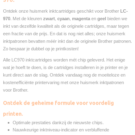
2 Jaar
Ontdek onze huismerk inktcartridges geschikt voor Brother
Recyclebaar
LC-
❌
970
. Met de kleuren
zwart
,
cyaan
,
magenta
en
geel
bieden we
inkt van dezelfde kwaliteit als de originele cartridges, maar tegen
een fractie van de prijs. En dat is nog niet alles; onze huismerk
inktpatronen bevatten méér inkt dan de originele Brother patronen.
Zo bespaar je dubbel op je printkosten!
Alle LC970 inktcartridges worden mét chip geleverd. Het enige
wat je hoeft te doen, is de cartridges installeren in je printer en je
kunt direct aan de slag. Ontdek vandaag nog de moeiteloze en
kostenefficiënte printervaring met onze huismerk inktpatronen
voor Brother.
Ontdek de geheime formule voor voordelig
printen.
Optimale prestaties dankzij de nieuwste chips.
Nauwkeurige inktniveau-indicator en verbluffende