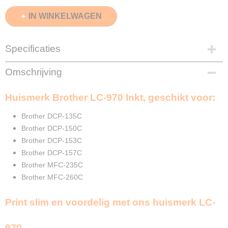
IN WINKELWAGEN
Specificaties
EAN code
Omschrijving
8720153531412
Zwart
Huismerk Brother LC-970 Inkt, geschikt voor:
30ml
Cyaan
Brother DCP-135C
20ml
Brother DCP-150C
Magenta
Brother DCP-153C
20ml
Brother DCP-157C
Geel
Brother MFC-235C
20ml
Brother MFC-260C
Merk
InktDL®
Print slim en voordelig met ons huismerk LC-
Verzendmethode
Brievenbuspost of Pakketpost
Garantie
970.