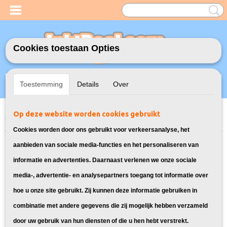
Cookies toestaan Opties
Inloggen
Registreren
UW WINKELWAGEN
Toestemming
Details
Over
Geen producten
(0)
Op deze website worden cookies gebruikt
Home
>
Inktcartridges
>
Geschikt voor Brother
>
Huismerk Brother LC-
970 Multipack 4X
Cookies worden door ons gebruikt voor verkeersanalyse, het
aanbieden van sociale media-functies en het personaliseren van
informatie en advertenties. Daarnaast verlenen we onze sociale
media-, advertentie- en analysepartners toegang tot informatie over
hoe u onze site gebruikt. Zij kunnen deze informatie gebruiken in
combinatie met andere gegevens die zij mogelijk hebben verzameld
door uw gebruik van hun diensten of die u hen hebt verstrekt.