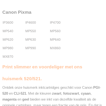
Fotozwart
2X 11ml
Canon Pixma
Cyaan
2X 11ml
IP3600
IP4600
IP4700
Magenta
2X 11ml
MP540
MP550
MP560
Geel
MP620
MP630
MP640
2X 11ml
Merk
MP980
MP990
MX860
InktDL®
Verzendmethode
MX870
Brievenbuspost of Pakketpost
Print slimmer en voordeliger met ons
Garantie
2 Jaar
Recyclebaar
huismerk 520/521.
❌
Ontdek onze huismerk inktcartridges geschikt voor Canon
PGI-
520
en
CLI-521
. Met de kleuren
zwart
,
fotozwart
,
cyaan
,
magenta
en
geel
bieden we inkt van dezelfde kwaliteit als de
originele cartridges, maar tegen een fractie van de prijs. En dat is