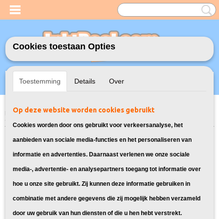
Cookies toestaan Opties
Inloggen
Registreren
UW WINKELWAGEN
Toestemming
Details
Over
Geen producten
(0)
Op deze website worden cookies gebruikt
Home
>
Inktcartridges
>
Geschikt voor Canon
>
Huismerk Canon PGI-
520 / CLI-521 Multipack 10X
Cookies worden door ons gebruikt voor verkeersanalyse, het
aanbieden van sociale media-functies en het personaliseren van
informatie en advertenties. Daarnaast verlenen we onze sociale
media-, advertentie- en analysepartners toegang tot informatie over
hoe u onze site gebruikt. Zij kunnen deze informatie gebruiken in
combinatie met andere gegevens die zij mogelijk hebben verzameld
door uw gebruik van hun diensten of die u hen hebt verstrekt.