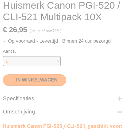
Huismerk Canon PGI-520 /
CLI-521 Multipack 10X
€ 26,95
(inclusief btw 21%)
Op voorraad
- Levertijd : Binnen 24 uur bezorgd
✓
Aantal
IN WINKELWAGEN
Specificaties
EAN code
Omschrijving
8720153531184
Zwart
Huismerk Canon PGI-520 / CLI-521, geschikt voor:
2X 21ml