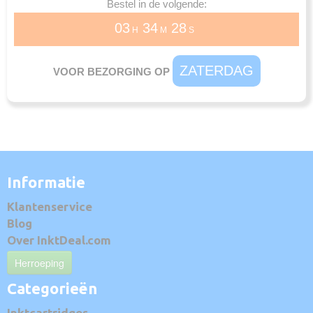
Bestel in de volgende:
03
34
28
H
M
S
ZATERDAG
VOOR BEZORGING OP
Informatie
Klantenservice
Blog
Over InktDeal.com
Herroeping
Categorieën
Inktcartridges