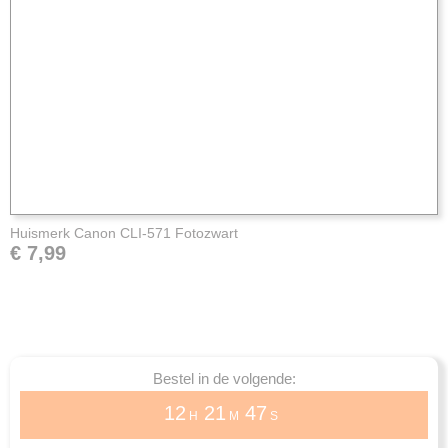
Huismerk Canon CLI-571 Fotozwart
€ 7,99
Bestel in de volgende:
12
21
47
H
M
S