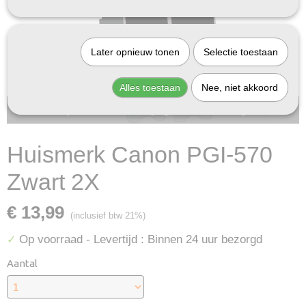
Later opnieuw tonen
Selectie toestaan
Alles toestaan
Nee, niet akkoord
Bij InktDeal.com altijd gratis verzending!
Huismerk Canon PGI-570
Zwart 2X
€ 13,99
(inclusief btw 21%)
Op voorraad
- Levertijd : Binnen 24 uur bezorgd
✓
Aantal