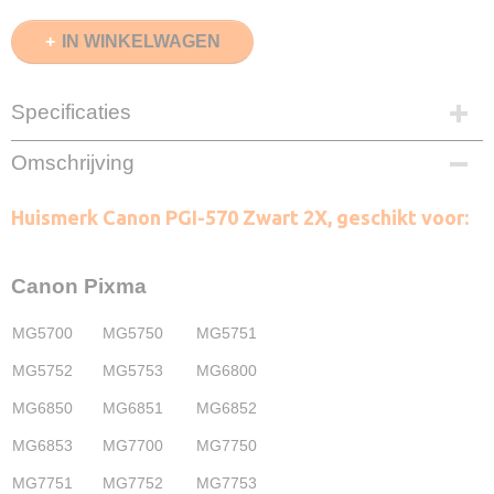
IN WINKELWAGEN
Specificaties
EAN code
Omschrijving
8720153532624
Zwart
Huismerk Canon PGI-570 Zwart 2X, geschikt voor:
2X 28ml
Merk
InktDL®
Canon Pixma
Verzendmethode
Brievenbuspost of Pakketpost
MG5700
MG5750
MG5751
Garantie
2 Jaar
MG5752
MG5753
MG6800
Recyclebaar
MG6850
MG6851
MG6852
❌
MG6853
MG7700
MG7750
MG7751
MG7752
MG7753