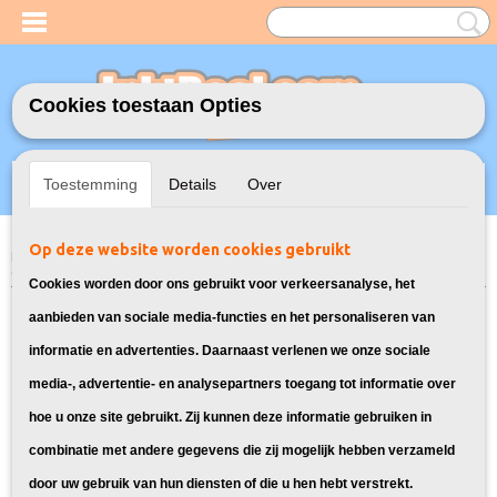
Cookies toestaan Opties
Inloggen
Registreren
UW WINKELWAGEN
Toestemming
Details
Over
Geen producten
(0)
Op deze website worden cookies gebruikt
Home
>
Inktcartridges
>
Geschikt voor Canon
>
Huismerk Canon PGI-
570 Zwart 2X
Cookies worden door ons gebruikt voor verkeersanalyse, het
aanbieden van sociale media-functies en het personaliseren van
informatie en advertenties. Daarnaast verlenen we onze sociale
media-, advertentie- en analysepartners toegang tot informatie over
hoe u onze site gebruikt. Zij kunnen deze informatie gebruiken in
combinatie met andere gegevens die zij mogelijk hebben verzameld
door uw gebruik van hun diensten of die u hen hebt verstrekt.