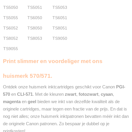
TS5050
TS5051
TS5053
TS5055
TS6050
TS6051
TS6052
TS8050
TS8051
TS8052
TS8053
TS9050
TS9055
Print slimmer en voordeliger met ons
huismerk 570/571.
Ontdek onze huismerk inktcartridges geschikt voor Canon
PGI-
570
en
CLI-571
. Met de kleuren
zwart
,
fotozwart
,
cyaan
,
magenta
en
geel
bieden we inkt van dezelfde kwaliteit als de
originele cartridges, maar tegen een fractie van de prijs. En dat is
nog niet alles; onze huismerk inktpatronen bevatten méér inkt dan
de originele Canon patronen. Zo bespaar je dubbel op je
printkosten!