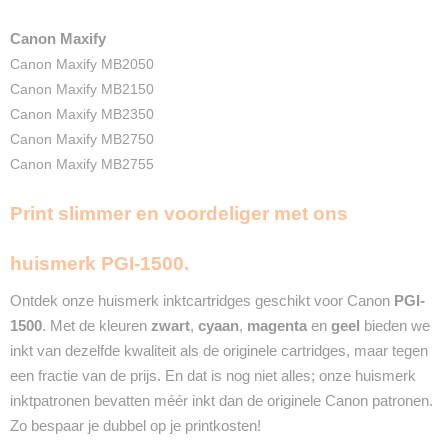
Magenta
2X 18ml
Canon Maxify
Geel
Canon Maxify MB2050
2X 18ml
Canon Maxify MB2150
Merk
InktDL®
Canon Maxify MB2350
Verzendmethode
Canon Maxify MB2750
Brievenbuspost of Pakketpost
Canon Maxify MB2755
Garantie
2 Jaar
Print slimmer en voordeliger met ons
Recyclebaar
❌
huismerk PGI-1500.
Ontdek onze huismerk inktcartridges geschikt voor Canon
PGI-
1500
. Met de kleuren
zwart
,
cyaan
,
magenta
en
geel
bieden we
inkt van dezelfde kwaliteit als de originele cartridges, maar tegen
een fractie van de prijs. En dat is nog niet alles; onze huismerk
inktpatronen bevatten méér inkt dan de originele Canon patronen.
Zo bespaar je dubbel op je printkosten!