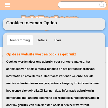
Cookies toestaan Opties
Inloggen
Registreren
UW WINKELWAGEN
Toestemming
Details
Over
Geen producten
(0)
Op deze website worden cookies gebruikt
Home
>
Inktcartridges
>
Geschikt voor Canon
>
Huismerk Canon PGI-
1500 Multipack 8X
Cookies worden door ons gebruikt voor verkeersanalyse, het
aanbieden van sociale media-functies en het personaliseren van
informatie en advertenties. Daarnaast verlenen we onze sociale
media-, advertentie- en analysepartners toegang tot informatie over
hoe u onze site gebruikt. Zij kunnen deze informatie gebruiken in
combinatie met andere gegevens die zij mogelijk hebben verzameld
door uw gebruik van hun diensten of die u hen hebt verstrekt.