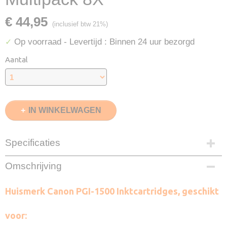
€ 44,95
(inclusief btw 21%)
Op voorraad
- Levertijd : Binnen 24 uur bezorgd
✓
Aantal
IN WINKELWAGEN
Specificaties
EAN code
Omschrijving
8720153533669
Zwart
Huismerk Canon PGI-1500 Inktcartridges, geschikt
2X 38ml
Cyaan
voor:
2X 18ml