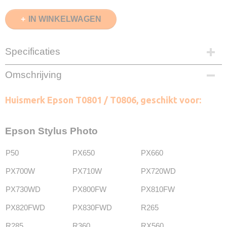
IN WINKELWAGEN
Specificaties
EAN code
Omschrijving
8720153530743
Zwart
Huismerk Epson T0801 / T0806, geschikt voor:
15ml
Cyaan
15ml
Epson Stylus Photo
Magenta
15ml
P50
PX650
PX660
Geel
15ml
PX700W
PX710W
PX720WD
Licht Cyaan
PX730WD
PX800FW
PX810FW
15ml
Licht Magenta
PX820FWD
PX830FWD
R265
15ml
R285
R360
RX560
Merk