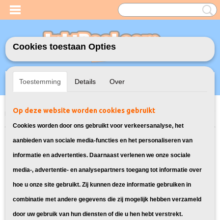
Cookies toestaan Opties
Inloggen
Registreren
UW WINKELWAGEN
Toestemming
Details
Over
Geen producten
(0)
Op deze website worden cookies gebruikt
Home
>
Inktcartridges
>
Geschikt voor Epson
>
Huismerk Epson T0801 /
T0806 Multipack 6X
Cookies worden door ons gebruikt voor verkeersanalyse, het
aanbieden van sociale media-functies en het personaliseren van
informatie en advertenties. Daarnaast verlenen we onze sociale
media-, advertentie- en analysepartners toegang tot informatie over
hoe u onze site gebruikt. Zij kunnen deze informatie gebruiken in
combinatie met andere gegevens die zij mogelijk hebben verzameld
door uw gebruik van hun diensten of die u hen hebt verstrekt.