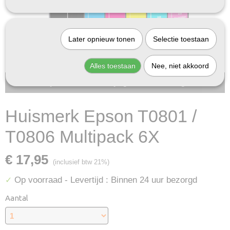
Later opnieuw tonen
Selectie toestaan
Alles toestaan
Nee, niet akkoord
Bij InktDeal.com altijd gratis verzending!
Huismerk Epson T0801 /
T0806 Multipack 6X
€ 17,95
(inclusief btw 21%)
Op voorraad
- Levertijd : Binnen 24 uur bezorgd
✓
Aantal