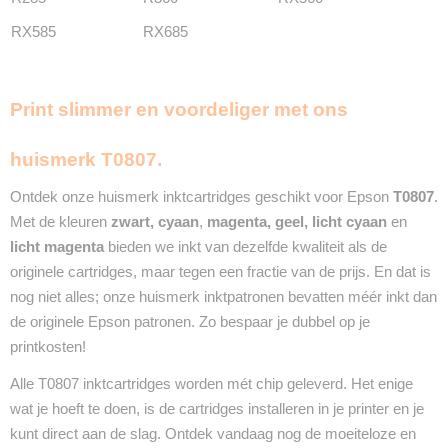
InktDL®
RX585
RX685
Verzendmethode
Brievenbuspost of Pakketpost
Garantie
2 Jaar
Print slimmer en voordeliger met ons
Recyclebaar
❌
huismerk T0807.
Ontdek onze huismerk inktcartridges geschikt voor Epson
T0807
.
Met de kleuren
zwart
,
cyaan
,
magenta, geel, licht cyaan
en
licht magenta
bieden we inkt van dezelfde kwaliteit als de
originele cartridges, maar tegen een fractie van de prijs. En dat is
nog niet alles; onze huismerk inktpatronen bevatten méér inkt dan
de originele Epson patronen. Zo bespaar je dubbel op je
printkosten!
Alle T0807 inktcartridges worden mét chip geleverd. Het enige
wat je hoeft te doen, is de cartridges installeren in je printer en je
kunt direct aan de slag. Ontdek vandaag nog de moeiteloze en