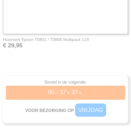
Huismerk Epson T0801 / T0806 Multipack 12X
€ 29,95
Bestel in de volgende:
00
37
37
H
M
S
VRIJDAG
VOOR BEZORGING OP