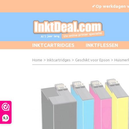
INKTCARTRIDGES
INKTFLESSEN
Home
>
Inktcartridges
>
Geschikt voor Epson
>
Huismerk
9,3