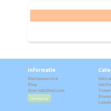
Informatie
Cate
Klantenservice
Inktca
Blog
Inktfl
Over InktDeal.com
Toner
Drum
Herroeping
Label