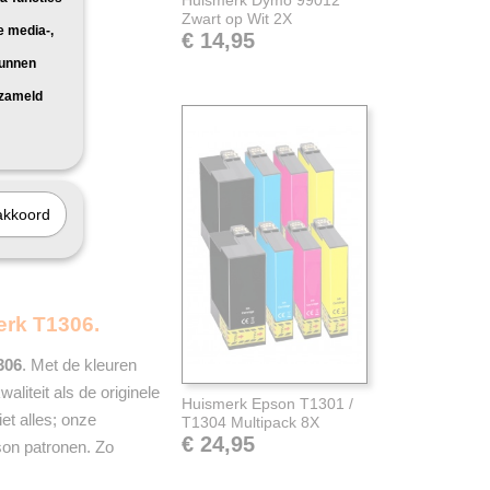
Huismerk Dymo 99012
Zwart op Wit 2X
e media-,
€ 14,95
kunnen
rzameld
akkoord
erk T1306.
306
. Met de kleuren
aliteit als de originele
Huismerk Epson T1301 /
iet alles; onze
T1304 Multipack 8X
€ 24,95
son patronen. Zo