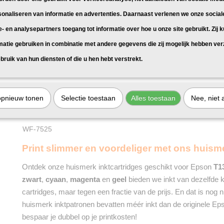
sonaliseren van informatie en advertenties. Daarnaast verlenen we onze social
Epson Stylus
e- en analysepartners toegang tot informatie over hoe u onze site gebruikt. Zij 
SX525WD
SX535WD
SX620FW
matie gebruiken in combinatie met andere gegevens die zij mogelijk hebben ve
bruik van hun diensten of die u hen hebt verstrekt.
Epson Workforce
WF-3010DW
WF-3520DWF
opnieuw tonen
Selectie toestaan
Alles toestaan
Nee, niet 
WF-3530DTWF
WF-3540DTWF
WF-7015
WF-7515
WF-7525
Print slimmer en voordeliger met ons huism
Ontdek onze huismerk inktcartridges geschikt voor Epson
T1
zwart
,
cyaan
,
magenta
en
geel
bieden we inkt van dezelfde kw
cartridges, maar tegen een fractie van de prijs. En dat is nog n
huismerk inktpatronen bevatten méér inkt dan de originele Ep
bespaar je dubbel op je printkosten!