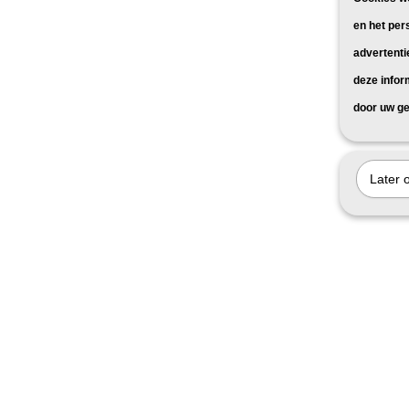
en het per
advertenti
deze infor
door uw ge
Later 