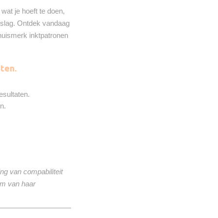
wat je hoeft te doen,
 de slag. Ontdek vandaag
 huismerk inktpatronen
ten.
esultaten.
n.
ng van compabiliteit
om van haar