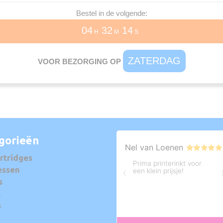
Bestel in de volgende:
04
32
14
H
M
S
ZATERDAG
VOOR BEZORGING OP
gorieën
rtridges
essen
s
s
s