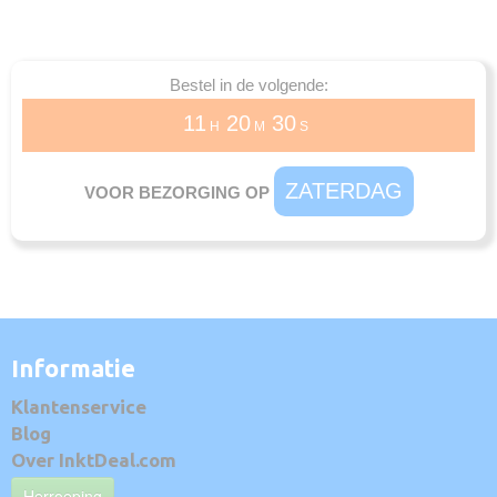
Bestel in de volgende:
11
20
30
H
M
S
ZATERDAG
VOOR BEZORGING OP
Informatie
Klantenservice
Blog
Over InktDeal.com
Herroeping