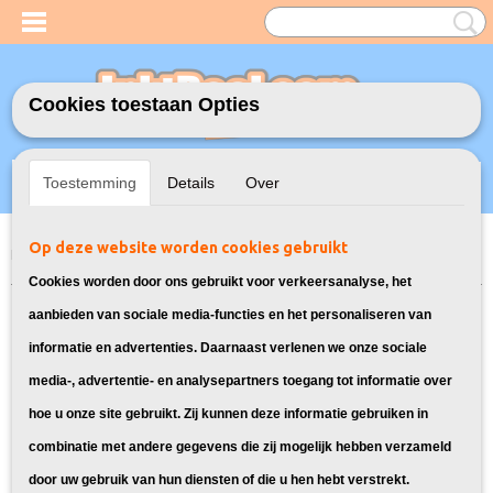
Cookies toestaan Opties
Inloggen
Registreren
UW WINKELWAGEN
Toestemming
Details
Over
Geen producten
(0)
Op deze website worden cookies gebruikt
Home
>
Inktcartridges
>
Geschikt voor Epson
>
Huismerk Epson 33XL
Zwart 2X
Cookies worden door ons gebruikt voor verkeersanalyse, het
aanbieden van sociale media-functies en het personaliseren van
informatie en advertenties. Daarnaast verlenen we onze sociale
media-, advertentie- en analysepartners toegang tot informatie over
hoe u onze site gebruikt. Zij kunnen deze informatie gebruiken in
combinatie met andere gegevens die zij mogelijk hebben verzameld
door uw gebruik van hun diensten of die u hen hebt verstrekt.