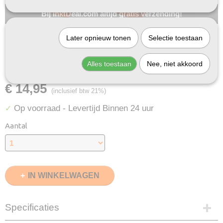
Bij InktDeal.com altijd gratis verzending!
Later opnieuw tonen
Selectie toestaan
Huismerk Epson 33XL
Zwart 2X
Alles toestaan
Nee, niet akkoord
€ 14,95
(inclusief btw 21%)
Op voorraad
- Levertijd Binnen 24 uur
✓
Aantal
IN WINKELWAGEN
Specificaties