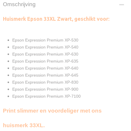
EAN code
Omschrijving
8720153532617
Zwart
Huismerk Epson 33XL Zwart, geschikt voor:
2X 22ml
Merk
InktDL®
Verzendmethode
Epson Expression Premium XP-530
Brievenbuspost of Pakketpost
Epson Expression Premium XP-540
Garantie
Epson Expression Premium XP-630
2 Jaar
Epson Expression Premium XP-635
Recyclebaar
Epson Expression Premium XP-640
❌
Epson Expression Premium XP-645
Epson Expression Premium XP-830
Epson Expression Premium XP-900
Epson Expression Premium XP-7100
Print slimmer en voordeliger met ons
huismerk 33XL.