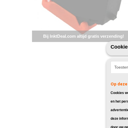
Bij InktDeal.com altijd gratis verzending!
Cookie
Toeste
Op deze 
Cookies wo
en het per
advertenti
deze infor
door uw ge