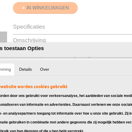
IN WINKELWAGEN
Specificaties
EAN code
8720153532808
Omschrijving
Cyaan
13ml
s toestaan Opties
Merk
InktDL®
Huismerk Epson 202XL Cyaan, geschikt voor:
Verzendmethode
Brievenbuspost of 
Garantie
2 Jaar
Recyclebaar
❌
mming
Details
Over
Epson Expression Premium XP-6000
Epson Expression Premium XP-6005
website worden cookies gebruikt
Epson Expression Premium XP-6100
rden door ons gebruikt voor verkeersanalyse, het aanbieden van sociale medi
Epson Expression Premium XP-6105
sonaliseren van informatie en advertenties. Daarnaast verlenen we onze social
Print slimmer en voordeliger met ons huism
e- en analysepartners toegang tot informatie over hoe u onze site gebruikt. Zij 
matie gebruiken in combinatie met andere gegevens die zij mogelijk hebben ve
Ontdek onze huismerk inktcartridges geschikt voor Epson
20
zwart
,
fotozwart,
cyaan
,
magenta
en
geel
bieden we inkt van
bruik van hun diensten of die u hen hebt verstrekt.