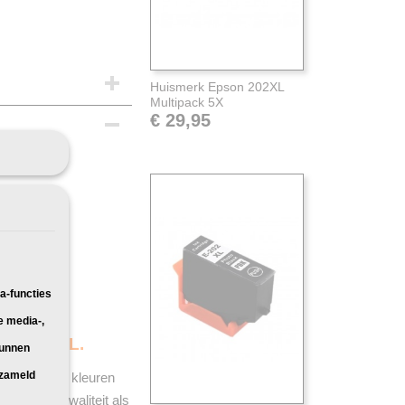
Huismerk Epson 202XL
Multipack 5X
€ 29,95
Pakketpost
a-functies
e media-,
erk 202XL.
kunnen
rzameld
2XL
. Met de kleuren
 dezelfde kwaliteit als