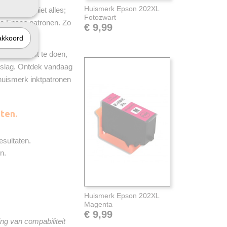
Huismerk Epson 202XL
dat is nog niet alles;
Fotozwart
le Epson patronen. Zo
€ 9,99
akkoord
wat je hoeft te doen,
 de slag. Ontdek vandaag
 huismerk inktpatronen
ten.
esultaten.
n.
Huismerk Epson 202XL
Magenta
€ 9,99
ng van compabiliteit