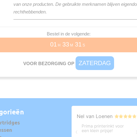
van onze producten. De gebruikte merknamen blijven eigend
rechthebbenden.
Bestel in de volgende:
01
33
30
H
M
S
ZATERDAG
VOOR BEZORGING OP
gorieën
rtridges
essen