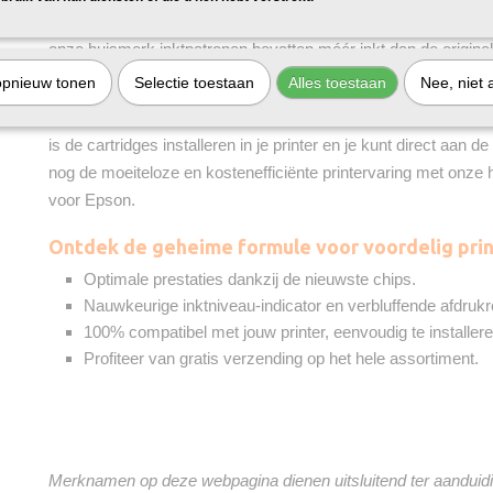
de originele cartridges, maar tegen een fractie van de prijs. En 
onze huismerk inktpatronen bevatten méér inkt dan de origine
bespaar je dubbel op je printkosten!
opnieuw tonen
Selectie toestaan
Alles toestaan
Nee, niet 
Alle 202XL inktcartridges worden mét chip geleverd. Het enige 
is de cartridges installeren in je printer en je kunt direct aan
nog de moeiteloze en kostenefficiënte printervaring met onze
voor Epson.
Ontdek de geheime formule voor voordelig prin
Optimale prestaties dankzij de nieuwste chips.
Nauwkeurige inktniveau-indicator en verbluffende afdrukr
100% compatibel met jouw printer, eenvoudig te installere
Profiteer van gratis verzending op het hele assortiment.
Merknamen op deze webpagina dienen uitsluitend ter aanduidi