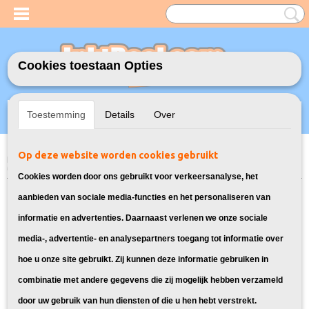
Cookies toestaan Opties
Inloggen
Registreren
UW WINKELWAGEN
Toestemming
Details
Over
Geen producten
(0)
Op deze website worden cookies gebruikt
Home
>
Inktcartridges
>
Geschikt voor Epson
>
Huismerk Epson 27
Magenta (T2703)
Cookies worden door ons gebruikt voor verkeersanalyse, het
aanbieden van sociale media-functies en het personaliseren van
informatie en advertenties. Daarnaast verlenen we onze sociale
media-, advertentie- en analysepartners toegang tot informatie over
hoe u onze site gebruikt. Zij kunnen deze informatie gebruiken in
combinatie met andere gegevens die zij mogelijk hebben verzameld
door uw gebruik van hun diensten of die u hen hebt verstrekt.