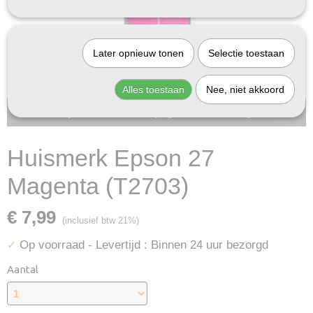
Later opnieuw tonen
Selectie toestaan
Alles toestaan
Nee, niet akkoord
Bij InktDeal.com altijd gratis verzending!
Huismerk Epson 27
Magenta (T2703)
€ 7,99
(inclusief btw 21%)
Op voorraad
- Levertijd : Binnen 24 uur bezorgd
✓
Aantal