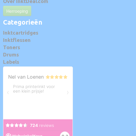
Over InktDeal.com
Herroeping
Categorieën
Inktcartridges
Inktflessen
Toners
Drums
Labels