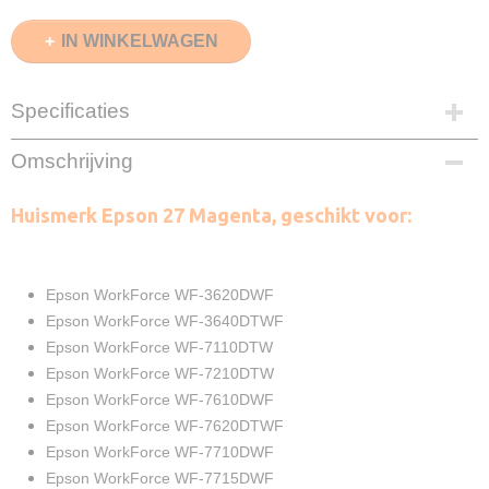
IN WINKELWAGEN
Specificaties
EAN code
Omschrijving
8720153530149
Magenta
Huismerk Epson 27 Magenta, geschikt voor:
15ml
Merk
InktDL®
Verzendmethode
Epson WorkForce WF-3620DWF
Brievenbuspost of Pakketpost
Epson WorkForce WF-3640DTWF
Garantie
Epson WorkForce WF-7110DTW
2 Jaar
Epson WorkForce WF-7210DTW
Recyclebaar
Epson WorkForce WF-7610DWF
❌
Epson WorkForce WF-7620DTWF
Epson WorkForce WF-7710DWF
Epson WorkForce WF-7715DWF