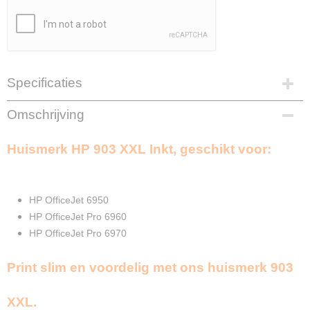
Specificaties
EAN code
Omschrijving
8720874660224
Zwart
Huismerk HP 903 XXL Inkt, geschikt voor:
2X 30ml
Cyaan
12ml
Magenta
HP OfficeJet 6950
12ml
HP OfficeJet Pro 6960
Geel
HP OfficeJet Pro 6970
12ml
Merk
Print slim en voordelig met ons huismerk 903
InktDL®
Verzendmethode
XXL.
Pakketpost