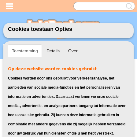
Cookies toestaan Opties
Inloggen
Registreren
UW WINKELWAGEN
Toestemming
Details
Over
Geen producten
(0)
Op deze website worden cookies gebruikt
Home
>
Inktcartridges
>
Geschikt voor HP
>
Huismerk vervangt HP
903XXL Multipack 5X
Cookies worden door ons gebruikt voor verkeersanalyse, het
aanbieden van sociale media-functies en het personaliseren van
informatie en advertenties. Daarnaast verlenen we onze sociale
media-, advertentie- en analysepartners toegang tot informatie over
hoe u onze site gebruikt. Zij kunnen deze informatie gebruiken in
combinatie met andere gegevens die zij mogelijk hebben verzameld
door uw gebruik van hun diensten of die u hen hebt verstrekt.