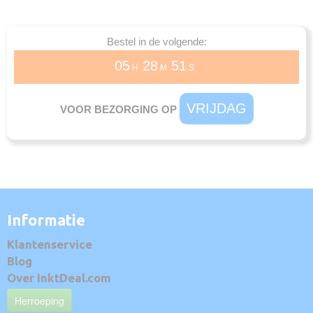
Bestel in de volgende:
05
28
50
H
M
S
VRIJDAG
VOOR BEZORGING OP
Informatie
Klantenservice
Blog
Over InktDeal.com
Herroeping