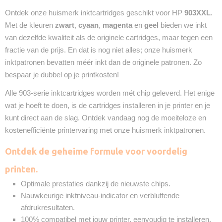
Garantie
Ontdek onze huismerk inktcartridges geschikt voor HP
903XXL
.
2 Jaar
Met de kleuren
zwart
,
cyaan
,
magenta
en
geel
bieden we inkt
Recyclebaar
van dezelfde kwaliteit als de originele cartridges, maar tegen een
❌
fractie van de prijs. En dat is nog niet alles; onze huismerk
inktpatronen bevatten méér inkt dan de originele patronen. Zo
bespaar je dubbel op je printkosten!
Alle 903-serie inktcartridges worden mét chip geleverd. Het enige
wat je hoeft te doen, is de cartridges installeren in je printer en je
kunt direct aan de slag. Ontdek vandaag nog de moeiteloze en
kostenefficiënte printervaring met onze huismerk inktpatronen.
Ontdek de geheime formule voor voordelig
printen.
Optimale prestaties dankzij de nieuwste chips.
Nauwkeurige inktniveau-indicator en verbluffende
afdrukresultaten.
100% compatibel met jouw printer, eenvoudig te installeren.