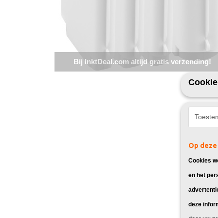
Bij InktDeal.com altijd gratis verzending!
Cookie
Toeste
Op deze 
Cookies wo
en het per
advertenti
deze infor