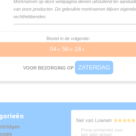
Merknamen op deze webpagina dienen uitsluitend ter aanduidi
van onze producten. De gebruikte merknamen blijven eigend
rechthebbenden.
Bestel in de volgende:
04
58
17
H
M
S
ZATERDAG
VOOR BEZORGING OP
gorieën
rtridges
essen