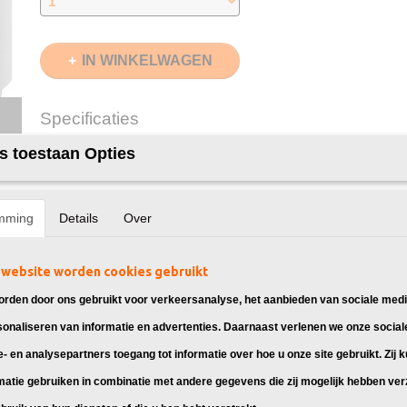
IN WINKELWAGEN
Specificaties
EAN code
8720153533478
s toestaan Opties
Omschrijving
Zwart
69ml
Cyaan
28ml
Huismerk HP 940XL Inkt, geschikt voor:
Magenta
28ml
mming
Details
Over
Geel
28ml
Merk
InktDL®
Verzendmethode
Brievenbuspost of 
website worden cookies gebruikt
HP OfficeJet Pro 8000
Garantie
2 Jaar
HP OfficeJet Pro 8500
rden door ons gebruikt voor verkeersanalyse, het aanbieden van sociale medi
Recyclebaar
❌
HP OfficeJet Pro 8500A
sonaliseren van informatie en advertenties. Daarnaast verlenen we onze social
HP OfficeJet Pro 8500A Plus
e- en analysepartners toegang tot informatie over hoe u onze site gebruikt. Zij 
Print slim en voordelig met ons huismerk 9
matie gebruiken in combinatie met andere gegevens die zij mogelijk hebben ve