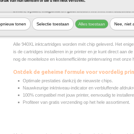
bruik van hun diensten of die u hen hebt verstrekt.
Ontdek onze huismerk inktcartridges geschikt voor HP
940X
zwart
,
cyaan
,
magenta
en
geel
bieden we inkt van dezelfde kw
cartridges, maar tegen een fractie van de prijs. En dat is nog n
opnieuw tonen
Selectie toestaan
Alles toestaan
Nee, niet 
huismerk inktpatronen bevatten méér inkt dan de originele pat
dubbel op je printkosten!
Alle 940XL inktcartridges worden mét chip geleverd. Het enige 
is de cartridges installeren in je printer en je kunt direct aan
nog de moeiteloze en kostenefficiënte printervaring met onze 
Ontdek de geheime formule voor voordelig prin
Optimale prestaties dankzij de nieuwste chips.
Nauwkeurige inktniveau-indicator en verbluffende afdrukr
100% compatibel met jouw printer, eenvoudig te installere
Profiteer van gratis verzending op het hele assortiment.