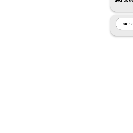
door uw ge
Later 