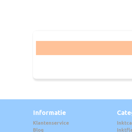
Informatie
Cate
Klantenservice
Inktca
Blog
Inktfl