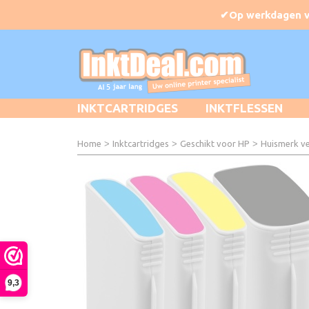
INKTCARTRIDGES
INKTFLESSEN
Home
>
Inktcartridges
>
Geschikt voor HP
>
Huismerk ve
9,3