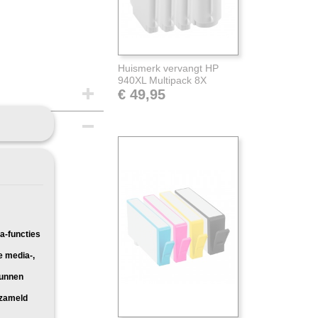
Huismerk vervangt HP
940XL Multipack 8X
€ 49,95
Pakketpost
a-functies
e media-,
kunnen
40XL.
rzameld