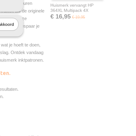
L
. Met de kleuren
Huismerk vervangt HP
364XL Multipack 4X
aliteit als de originele
€ 16,95
€ 19,95
iet alles; onze
akkoord
ronen. Zo bespaar je
wat je hoeft te doen,
 de slag. Ontdek vandaag
huismerk inktpatronen.
ten.
esultaten.
n.