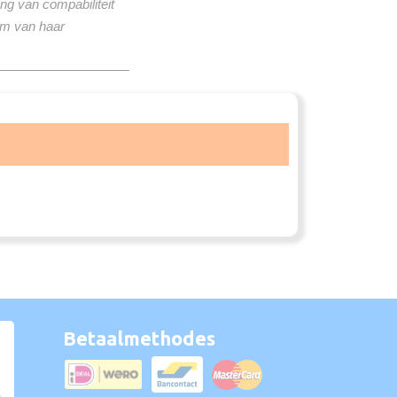
ng van compabiliteit
om van haar
Betaalmethodes